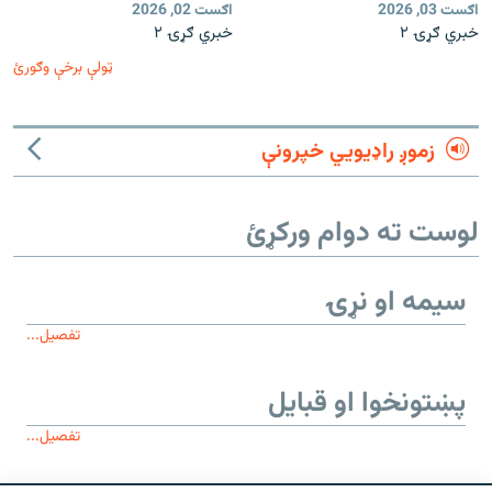
اګست 03, 2026
اګست 02, 2026
خبري ګړۍ ۲
خبري ګړۍ ۲
ټولې برخې وګورئ
زموږ راډیويي خپرونې
لوست ته دوام ورکړئ
سیمه او نړۍ
تفصیل...
پښتونخوا او قبایل
تفصیل...