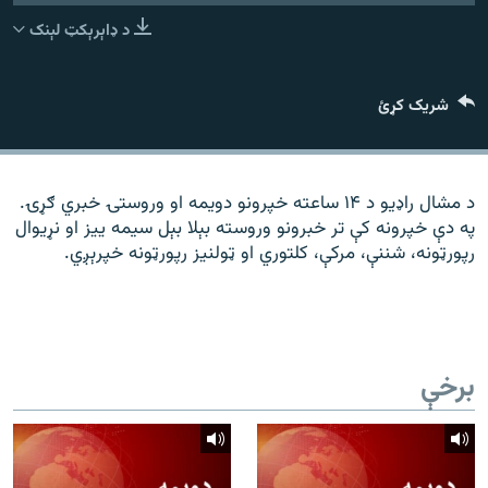
رشئ
۱۴ ساعته راډیويي خپرونې
د ډاېرېکټ لېنک
Gandhara
شریک کړئ
موږ وڅارئ
د مشال راډیو د ۱۴ ساعته خپرونو دویمه او وروستۍ خبري ګړۍ.
په دې خپرونه کې تر خبرونو وروسته بېلا بېل سیمه ییز او نړیوال
د ازادې اروپا راډیو ټولې ووبپاڼې
رپورټونه، شننې، مرکې، کلتوري او ټولنیز رپورټونه خپرېږي.
برخې