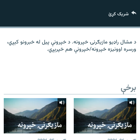
رشئ
۱۴ ساعته راډیويي خپرونې
شریک کړئ
Gandhara
موږ وڅارئ
د مشال راډیو مازیګرنۍ خپرونه. د خپرونې پیل له خبرونو کېږي،
ورسره اوونیزه خپرونه/خپرونې هم خپرېږي.
د ازادې اروپا راډیو ټولې ووبپاڼې
برخې