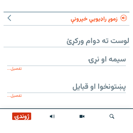
زموږ راډیويي خپرونې
لوست ته دوام ورکړئ
سیمه او نړۍ
تفصیل...
پښتونخوا او قبایل
تفصیل...
موږ وڅارئ
ژوندۍ