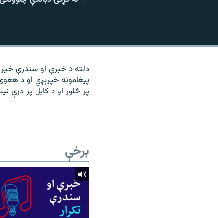
۱۴ ساعته راډیويي خپرونې
رشئ
دلته د خبرې او سندرې خپرو
پیغامونه خپرېږي او د هغوی
پر څلور او د کابل پر درې نی
برخې