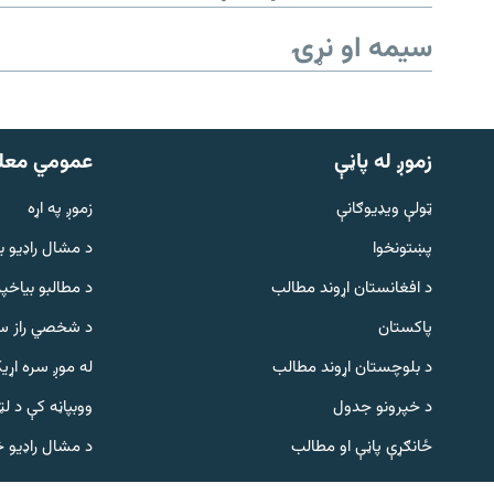
سیمه او نړۍ
زموږ له پاڼې
عمومي معل
ټولې ویډیوګانې
زموږ په اړه
پښتونخوا
د مشال راډيو ب
Gandhara
د افغانستان اړوند مطالب
د مطالبو بیاخپر
پاکستان
د شخصي راز سا
موږ وڅارئ
د بلوچستان اړوند مطالب
له موږ سره اړی
د خپرونو جدول
ووبپاڼه کې د ل
د ازادې اروپا راډیو ټولې ووبپاڼې
ځانګړې پاڼې او مطالب
د مشال راډیو 