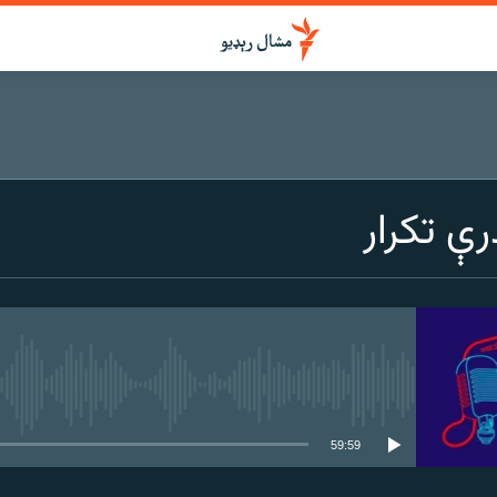
ې تکرار
هېڅ میډیايي سرچینه اوس نشته
59:59