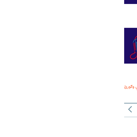
 وګورئ