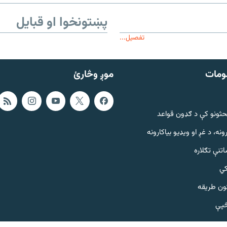
پښتونخوا او قبایل
تفصیل...
ومات
موږ وڅارئ
حثونو کې د ګډون قواعد
ونه، د غږ او ویډیو بیاکارونه
تنې تګلاره
کي
ټون طریقه
څپې