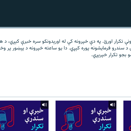
نې تکرار اورئ. په دې خپرونه کې له اورېدونکو سره خبرې کېږي، د 
 د سندرو فرمایشونه پوره کېږي. دا یو ساعته خپرونه د پېښور پر وخ
مو بجو تکرار خپرېږي.