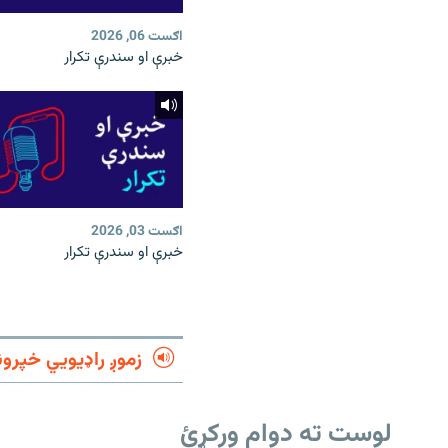
اګست 06, 2026
خبرې او سندرې تکرار
اګست 03, 2026
خبرې او سندرې تکرار
زموږ راډیويي خپرون
لوست ته دوام ورکړئ