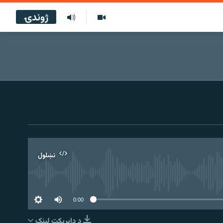
ژوندۍ
نښلول
0:00
د ډاېرېکټ لېنک