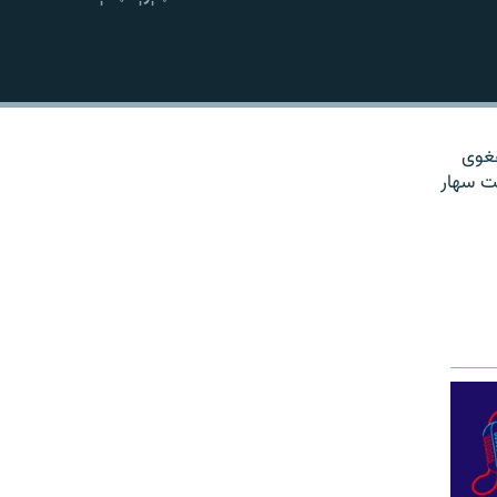
نښلول
هغوی
ت سهار