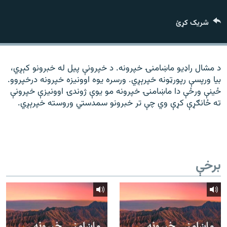
رشئ
۱۴ ساعته راډیويي خپرونې
شریک کړئ
Gandhara
موږ وڅارئ
د مشال راډیو ماښامنۍ خپرونه. د خپرونې پیل له خبرونو کېږي،
بیا ورپسې رپورټونه خپرېږي. ورسره یوه اوونیزه خپرونه درخپروو.
ځینې ورځې دا ماښامنۍ خپرونه مو یوې ژوندۍ اوونیزې خپرونې
ته ځانګړې کړې وي چې تر خبرونو سمدستي وروسته خپرېږي.
د ازادې اروپا راډیو ټولې ووبپاڼې
برخې