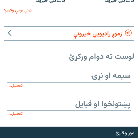
ماښامنۍ خپرونه
ماښامنۍ خپرونه
ټولې برخې وګورئ
زموږ راډیويي خپرونې
لوست ته دوام ورکړئ
سیمه او نړۍ
تفصیل...
پښتونخوا او قبایل
تفصیل...
موږ وڅارئ