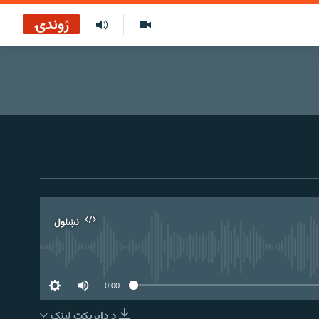
ژوندۍ
نښلول
0:00
د ډاېرېکټ لېنک