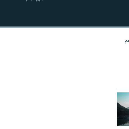
نښلول
هم