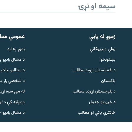
سیمه او نړۍ
زموږ له پاڼې
عمومي معل
ټولې ویډیوګانې
زموږ په اړه
پښتونخوا
د مشال راډيو ب
Gandhara
د افغانستان اړوند مطالب
د مطالبو بیاخپر
پاکستان
د شخصي راز سا
موږ وڅارئ
د بلوچستان اړوند مطالب
له موږ سره اړی
د خپرونو جدول
ووبپاڼه کې د ل
د ازادې اروپا راډیو ټولې ووبپاڼې
ځانګړې پاڼې او مطالب
د مشال راډیو 