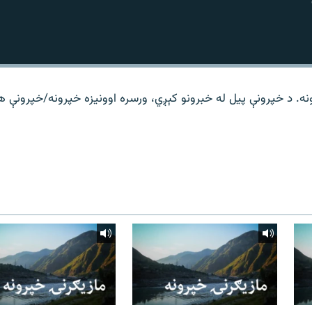
نه. د خپرونې پیل له خبرونو کېږي، ورسره اوونیزه خپرونه/خپرونې 