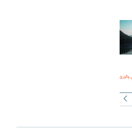
 وګورئ