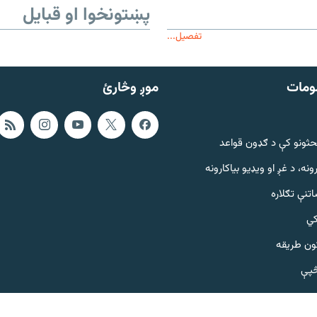
پښتونخوا او قبایل
تفصیل...
ومات
موږ وڅارئ
حثونو کې د ګډون قواعد
ونه، د غږ او ویډیو بیاکارونه
تنې تګلاره
کي
ټون طریقه
څپې