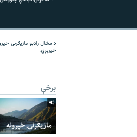
۱۴ ساعته راډیويي خپرونې
رشئ
د مشال راډیو مازیګرنۍ خپرو
خپرېږي.
برخې