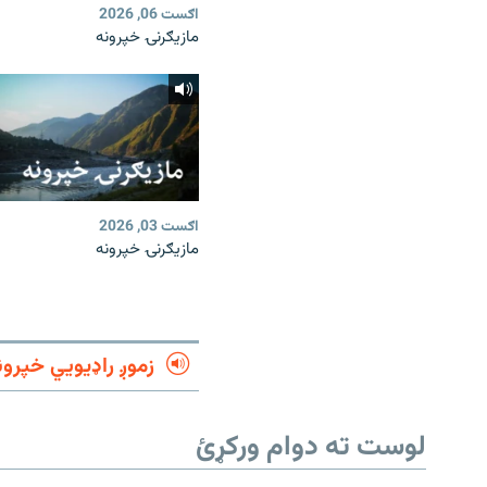
اګست 06, 2026
مازیګرنۍ خپرونه
اګست 03, 2026
مازیګرنۍ خپرونه
زموږ راډیويي خپرون
لوست ته دوام ورکړئ