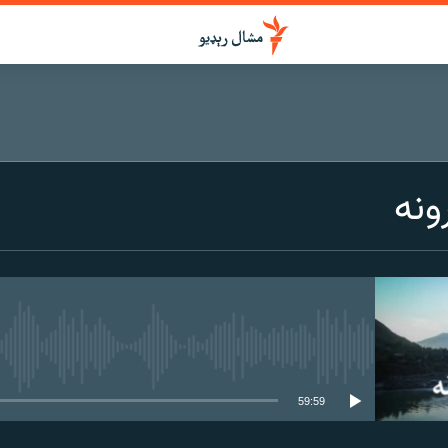
ونه
هېڅ میډیايي سرچینه اوس نشته
59:59