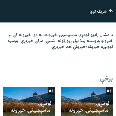
رشئ
۱۴ ساعته راډیويي خپرونې
شریک کړئ
Gandhara
موږ وڅارئ
د مشال راډیو لومړۍ ماسپښينۍ خپرونه. په دې خپرونه کې تر
خبرونو وروسته بېلا بېل رپورټونه، شننې، مرکې خپرېږي. ورسره
اوونیزه خپرونه/خپرونې هم خپرېږي.
د ازادې اروپا راډیو ټولې ووبپاڼې
برخې