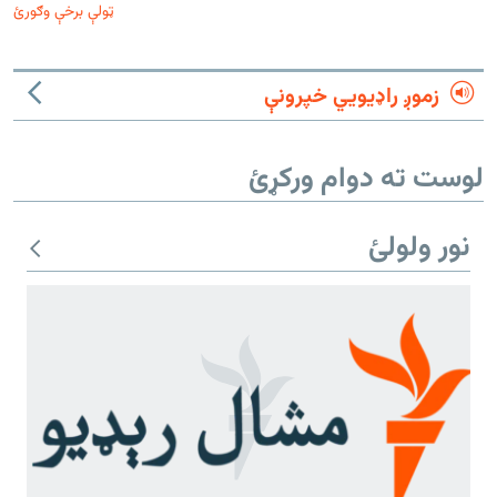
ټولې برخې وګورئ
زموږ راډیويي خپرونې
لوست ته دوام ورکړئ
نور ولولئ