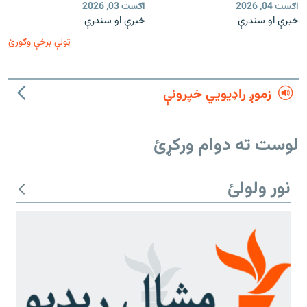
اګست 04, 2026
اګست 03, 2026
خبرې او سندرې
خبرې او سندرې
ټولې برخې وګورئ
زموږ راډیويي خپرونې
لوست ته دوام ورکړئ
نور ولولئ