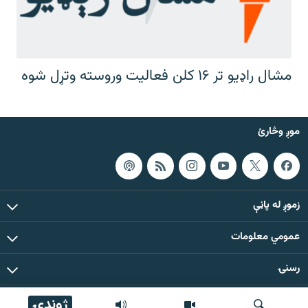
مشال راډیو تر ۱۶ کلن فعالیت وروسته وتړل شوه
موږ وڅارئ
زموږ له پاڼې
عمومي معلومات
رسنۍ
ژوندۍ
د دې ووبپاڼې د ټولو مطالبو حقوق له مشال راډیو سره خوندي دي