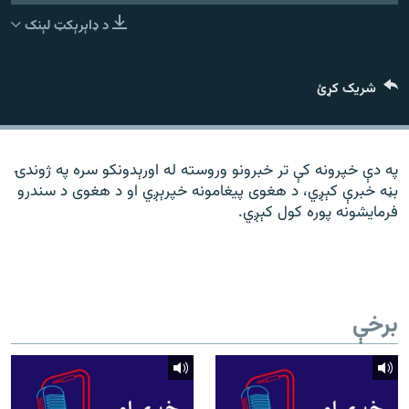
رشئ
۱۴ ساعته راډیويي خپرونې
د ډاېرېکټ لېنک
Gandhara
شریک کړئ
موږ وڅارئ
په دې خپرونه کې تر خبرونو وروسته له اورېدونکو سره په ژوندۍ
بڼه خبرې کېږي، د هغوی پیغامونه خپرېږي او د هغوی د سندرو
د ازادې اروپا راډیو ټولې ووبپاڼې
فرمایشونه پوره کول کېږي.
برخې