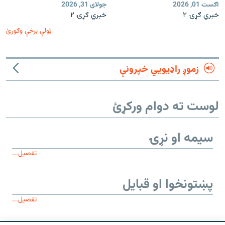
اګست 01, 2026
جولای 31, 2026
خبري ګړۍ ۲
خبري ګړۍ ۲
ټولې برخې وګورئ
زموږ راډیويي خپرونې
لوست ته دوام ورکړئ
سیمه او نړۍ
تفصیل...
پښتونخوا او قبایل
تفصیل...