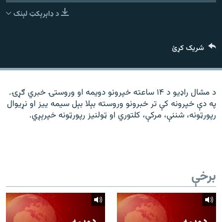
رشئ
۱۴ ساعته راډیويي خپرونې
د ډاېرېکټ لېنک
Gandhara
شریک کړئ
موږ وڅارئ
د مشال راډیو د ۱۴ ساعته خپرونو دویمه او وروستۍ خبري ګړۍ.
په دې خپرونه کې تر خبرونو وروسته بېلا بېل سیمه ییز او نړیوال
د ازادې اروپا راډیو ټولې ووبپاڼې
رپورټونه، شننې، مرکې، کلتوري او ټولنیز رپورټونه خپرېږي.
برخې