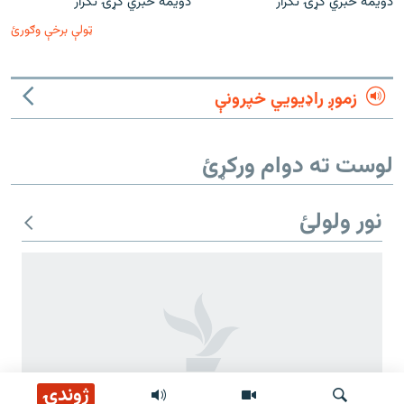
دویمه خبري ګړۍ تکرار
دویمه خبري ګړۍ تکرار
ټولې برخې وګورئ
زموږ راډیويي خپرونې
لوست ته دوام ورکړئ
نور ولولئ
ژوندۍ