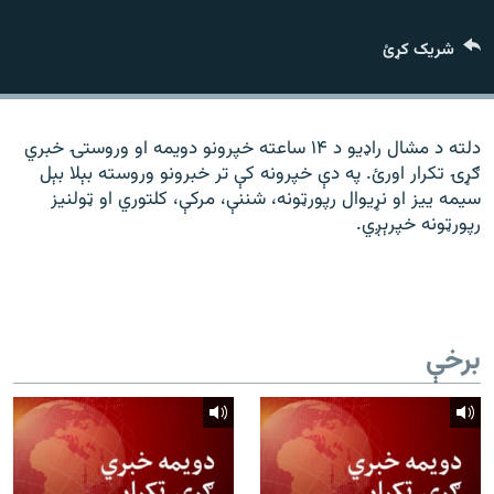
رشئ
۱۴ ساعته راډیويي خپرونې
شریک کړئ
Gandhara
موږ وڅارئ
دلته د مشال راډیو د ۱۴ ساعته خپرونو دویمه او وروستۍ خبري
ګړۍ تکرار اورئ. په دې خپرونه کې تر خبرونو وروسته بېلا بېل
سیمه ییز او نړیوال رپورټونه، شننې، مرکې، کلتوري او ټولنیز
رپورټونه خپرېږي.
د ازادې اروپا راډیو ټولې ووبپاڼې
برخې