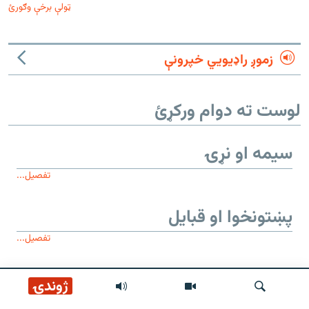
ټولې برخې وګورئ
زموږ راډیويي خپرونې
لوست ته دوام ورکړئ
سیمه او نړۍ
تفصیل...
پښتونخوا او قبایل
تفصیل...
موږ وڅارئ
ژوندۍ