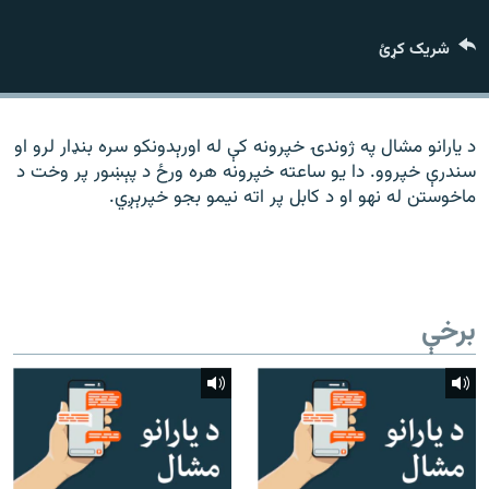
رشئ
۱۴ ساعته راډیويي خپرونې
شریک کړئ
Gandhara
موږ وڅارئ
د یارانو مشال په ژوندۍ خپرونه کې له اورېدونکو سره بنډار لرو او
سندرې خپروو. دا یو ساعته خپرونه هره ورځ د پېښور پر وخت د
ماخوستن له نهو او د کابل پر اته نیمو بجو خپرېږي.
د ازادې اروپا راډیو ټولې ووبپاڼې
برخې