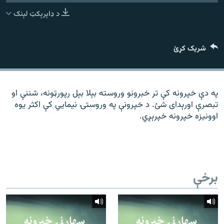
رشئ
۱۴ ساعته راډیويي خپرونې
د ډاېرېکټ لېنک
Gandhara
شریک کړئ
موږ وڅارئ
په دې خپرونه کې تر خبرونو وروسته بېلا بېل رپورټونه، شننې او
تبصرې اورېدای شئ. د خپرونې په وروستۍ نیمايي کې اکثر یوه
د ازادې اروپا راډیو ټولې ووبپاڼې
اوونیزه خپرونه خپرېږي.
برخې