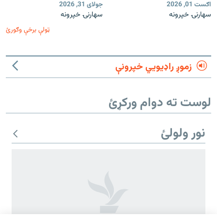
اګست 01, 2026
جولای 31, 2026
سهارنۍ خپرونه
سهارنۍ خپرونه
ټولې برخې وګورئ
زموږ راډیويي خپرونې
لوست ته دوام ورکړئ
نور ولولئ