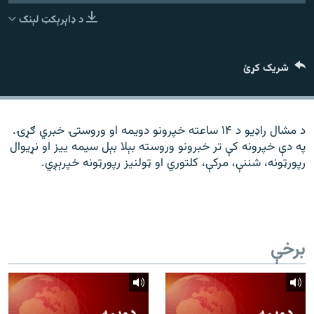
رشئ
۱۴ ساعته راډیويي خپرونې
د ډاېرېکټ لېنک
Gandhara
شریک کړئ
موږ وڅارئ
د مشال راډیو د ۱۴ ساعته خپرونو دویمه او وروستۍ خبري ګړۍ.
په دې خپرونه کې تر خبرونو وروسته بېلا بېل سیمه ییز او نړیوال
د ازادې اروپا راډیو ټولې ووبپاڼې
رپورټونه، شننې، مرکې، کلتوري او ټولنیز رپورټونه خپرېږي.
برخې