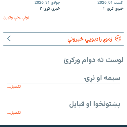
اګست 01, 2026
جولای 31, 2026
خبري ګړۍ ۲
خبري ګړۍ ۲
ټولې برخې وګورئ
زموږ راډیويي خپرونې
لوست ته دوام ورکړئ
سیمه او نړۍ
تفصیل...
پښتونخوا او قبایل
تفصیل...