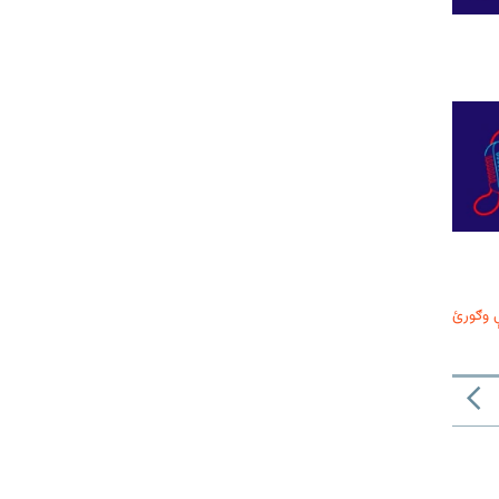
 وګورئ