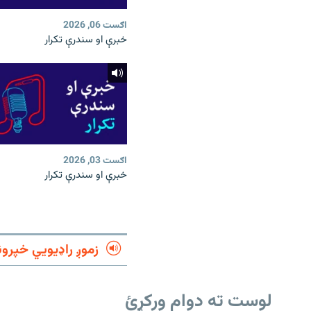
اګست 06, 2026
خبرې او سندرې تکرار
اګست 03, 2026
خبرې او سندرې تکرار
زموږ راډیويي خپرون
لوست ته دوام ورکړئ