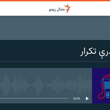
ې تکرار
هېڅ میډیايي سرچینه اوس نشته
59:59