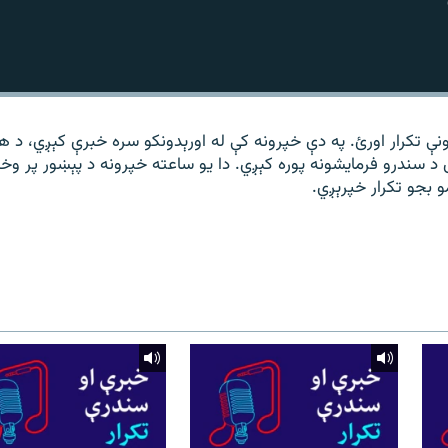
نې تکرار اورئ. په دې خپرونه کې له اورېدونکو سره خبرې کېږي، د 
 د سندرو فرمایشونه پوره کېږي. دا یو ساعته خپرونه د پېښور پر وخ
مو بجو تکرار خپرېږي.