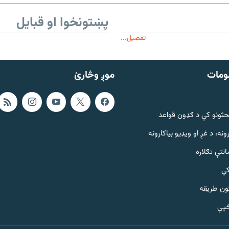
پښتونخوا او قبایل
تفصیل...
ومات
موږ وڅارئ
حثونو کې د ګډون قواعد
ونه، د غږ او ویډیو بیاکارونه
تنې تګلاره
کي
ټون طریقه
څپې