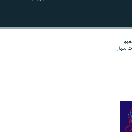
نښلول
هغوی
ت سهار