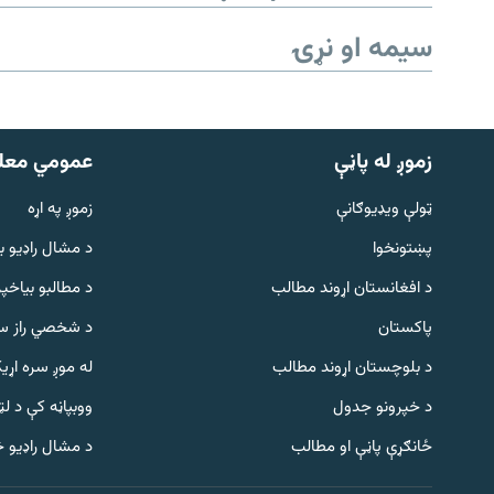
سیمه او نړۍ
زموږ له پاڼې
عمومي معل
ټولې ویډیوګانې
زموږ په اړه
پښتونخوا
د مشال راډيو ب
د افغانستان اړوند مطالب
د مطالبو بیاخپر
پاکستان
د شخصي راز سا
د بلوچستان اړوند مطالب
له موږ سره اړی
د خپرونو جدول
ووبپاڼه کې د ل
Gandhara
ځانګړې پاڼې او مطالب
د مشال راډیو 
موږ وڅارئ