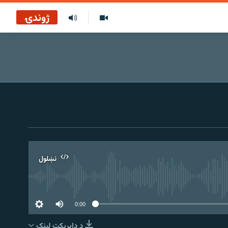
ژوندۍ
نښلول
0:00
د ډاېرېکټ لېنک