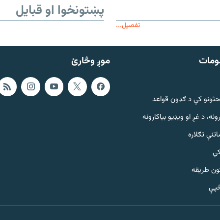
پښتونخوا او قبایل
تفصیل...
ومات
موږ وڅارئ
حثونو کې د ګډون قواعد
ونه، د غږ او ویډیو بیاکارونه
تنې تګلاره
کي
ټون طریقه
څپې