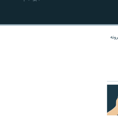
نښلول
رونه