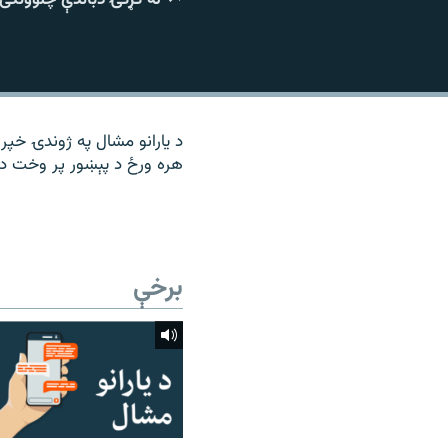
۱۴ ساعته راډیويي خپرونې
رشئ
د یارانو مشال په ژوندۍ خپرو
هره ورځ د پېښور پر وخت د م
برخې