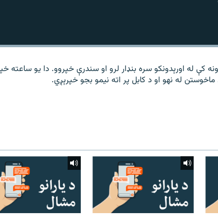
نه کې له اورېدونکو سره بنډار لرو او سندرې خپروو. دا یو ساعته خپ
اخوستن له نهو او د کابل پر اته نیمو بجو خپرېږي.