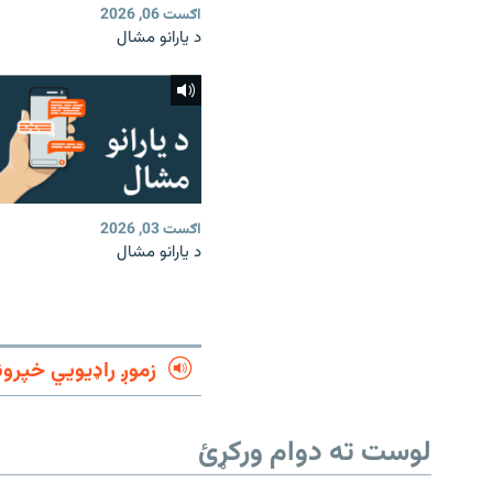
اګست 06, 2026
د یارانو مشال
اګست 03, 2026
د یارانو مشال
زموږ راډیويي خپرون
لوست ته دوام ورکړئ