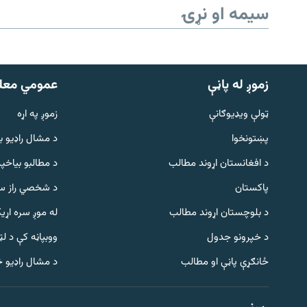
سیمه او نړۍ
زموږ له پاڼې
عمومي معل
ټولې ویډیوګانې
زموږ په اړه
پښتونخوا
د مشال راډيو ب
د افغانستان اړوند مطالب
د مطالبو بیاخپر
پاکستان
د شخصي راز سا
د بلوچستان اړوند مطالب
له موږ سره اړی
د خپرونو جدول
ووبپاڼه کې د ل
Gandhara
ځانګړې پاڼې او مطالب
د مشال راډیو 
موږ وڅارئ