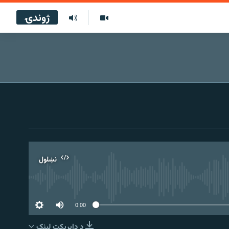
ژوندۍ
نښلول
0:00
د ډاېرېکټ لېنک