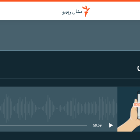
هېڅ میډیايي سرچینه اوس نشته
59:59