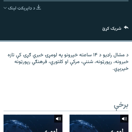
رشئ
۱۴ ساعته راډیويي خپرونې
د ډاېرېکټ لېنک
Gandhara
شریک کړئ
موږ وڅارئ
د مشال راډیو د ۱۴ ساعته خپرونو په لومړۍ خبري ګړۍ کې تازه
خبرونه، رپورټونه، شننې، مرکې او کلتوري، فرهنګي رپورټونه
د ازادې اروپا راډیو ټولې ووبپاڼې
خپرېږي.
برخې