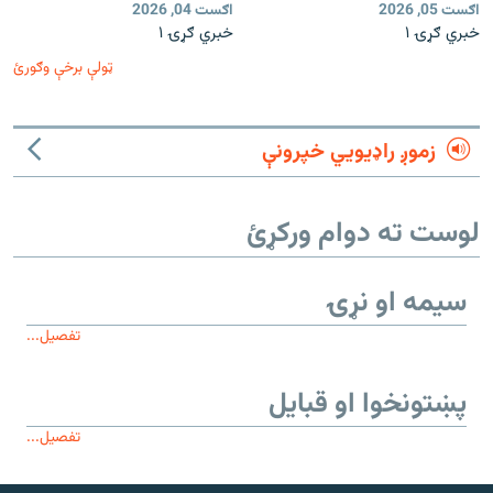
اګست 05, 2026
اګست 04, 2026
خبري ګړۍ ۱
خبري ګړۍ ۱
ټولې برخې وګورئ
زموږ راډیويي خپرونې
لوست ته دوام ورکړئ
سیمه او نړۍ
تفصیل...
پښتونخوا او قبایل
تفصیل...