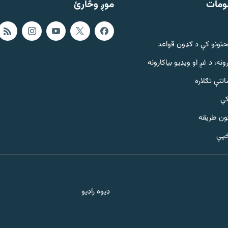
ومات
موږ وڅارئ
حثونو کې د ګډون قواعد
ونه، د غږ او ویډیو بیاکارونه
تنې تګلاره
کي
ټون طریقه
څپې
ډیوه راډیو