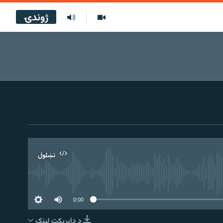
ژوندۍ
نښلول
0:00
د ډاېرېکټ لېنک