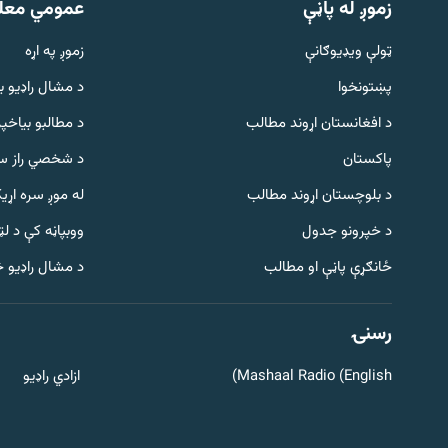
زموږ له پاڼې
عمومي معل
ټولې ویډیوګانې
زموږ په اړه
پښتونخوا
د مشال راډيو ب
د افغانستان اړوند مطالب
د مطالبو بیاخپر
پاکستان
د شخصي راز سا
د بلوچستان اړوند مطالب
له موږ سره اړی
د خپرونو جدول
ووبپاڼه کې د ل
Gandhara
ځانګړې پاڼې او مطالب
د مشال راډیو 
موږ وڅارئ
رسنۍ
Mashaal Radio (English)
ازادي راډیو
د ازادې اروپا راډیو ټولې ووبپاڼې