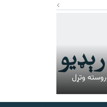
عالیت وروسته وتړل