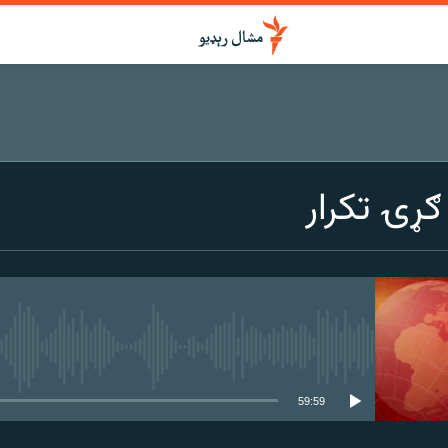
ړۍ تکرار
هېڅ میډیايي سرچینه اوس نشته
59:59