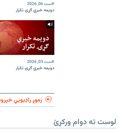
اګست 06, 2026
دویمه خبري ګړۍ تکرار
اګست 03, 2026
دویمه خبري ګړۍ تکرار
زموږ راډیويي خپرون
لوست ته دوام ورکړئ