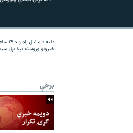
۱۴ ساعته راډیويي خپرونې
رشئ
دلته د
خبرونو وروسته بېلا بېل سیمه
برخې