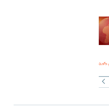
 وګورئ