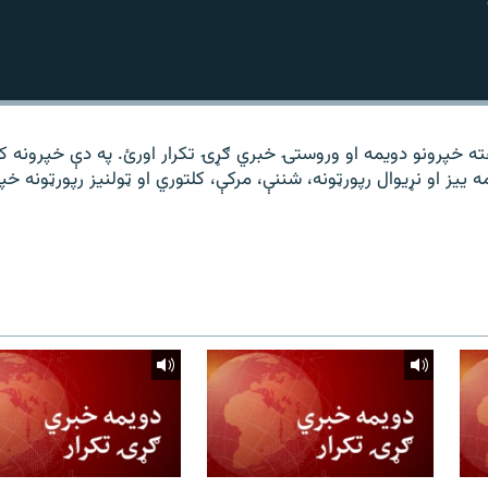
 مشال راډیو د ۱۴ ساعته خپرونو دویمه او وروستۍ خبري ګړۍ تکرار اورئ. په دې خپرونه 
 ییز او نړیوال رپورټونه، شننې، مرکې، کلتوري او ټولنیز رپورټونه خپ