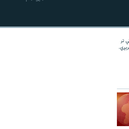
نښلول
کې تر
رېږي.