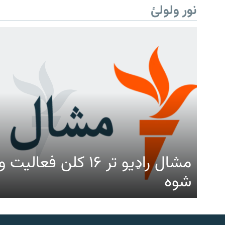
نور ولولئ
مشال راډیو تر ۱۶ کلن ف
شوه