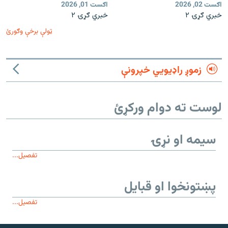
اګست 02, 2026
اګست 01, 2026
خبري ګړۍ ۲
خبري ګړۍ ۲
ټولې برخې وګورئ
زموږ راډیويي خپرونې
لوست ته دوام ورکړئ
سیمه او نړۍ
تفصیل...
پښتونخوا او قبایل
تفصیل...