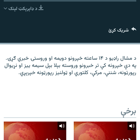
رشئ
۱۴ ساعته راډیويي خپرونې
د ډاېرېکټ لېنک
Gandhara
شریک کړئ
موږ وڅارئ
د مشال راډیو د ۱۴ ساعته خپرونو دویمه او وروستۍ خبري ګړۍ.
په دې خپرونه کې تر خبرونو وروسته بېلا بېل سیمه ییز او نړیوال
د ازادې اروپا راډیو ټولې ووبپاڼې
رپورټونه، شننې، مرکې، کلتوري او ټولنیز رپورټونه خپرېږي.
برخې