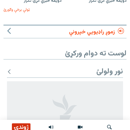
دویمه خبري ګړۍ تکرار
دویمه خبري ګړۍ تکرار
ټولې برخې وګورئ
زموږ راډیويي خپرونې
لوست ته دوام ورکړئ
نور ولولئ
ژوندۍ