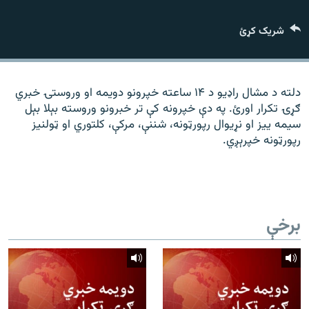
رشئ
۱۴ ساعته راډیويي خپرونې
شریک کړئ
Gandhara
موږ وڅارئ
دلته د مشال راډیو د ۱۴ ساعته خپرونو دویمه او وروستۍ خبري
ګړۍ تکرار اورئ. په دې خپرونه کې تر خبرونو وروسته بېلا بېل
سیمه ییز او نړیوال رپورټونه، شننې، مرکې، کلتوري او ټولنیز
رپورټونه خپرېږي.
د ازادې اروپا راډیو ټولې ووبپاڼې
برخې