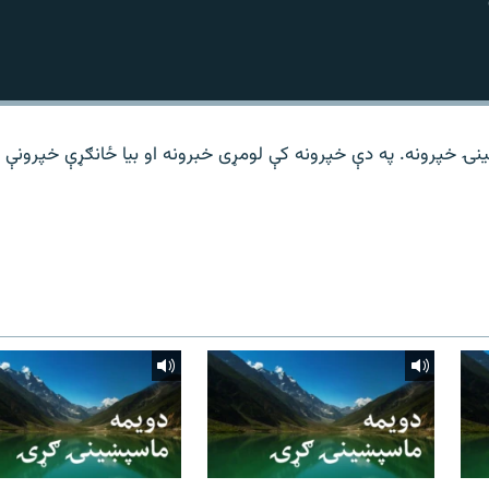
نۍ خپرونه. په دې خپرونه کې لومړی خبرونه او بیا ځانګړې خپرونې