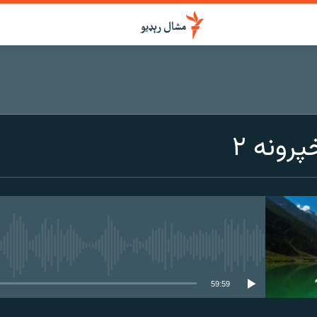
رونه ۲
هېڅ میډیايي سرچینه اوس نشته
59:59