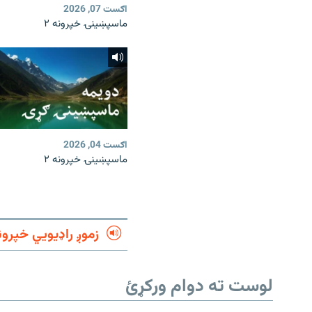
اګست 07, 2026
ماسپښينۍ خپرونه ۲
اګست 04, 2026
ماسپښينۍ خپرونه ۲
زموږ راډیويي خپرون
لوست ته دوام ورکړئ