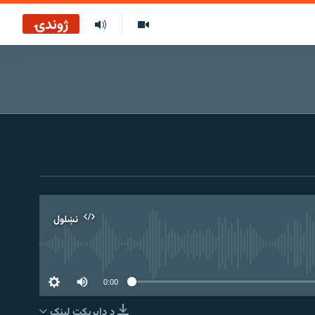
ژوندۍ
نښلول
0:00
د ډاېرېکټ لېنک