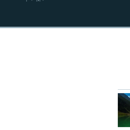
نښلول