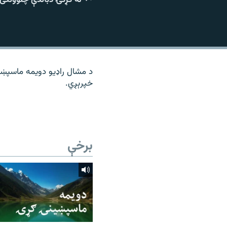
۱۴ ساعته راډیويي خپرونې
رشئ
د مشال راډیو دویمه ماسپښی
خپرېږي.
برخې