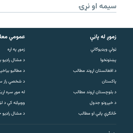
سیمه او نړۍ
زموږ له پاڼې
عمومي معل
ټولې ویډیوګانې
زموږ په اړه
پښتونخوا
د مشال راډيو ب
د افغانستان اړوند مطالب
د مطالبو بیاخپر
پاکستان
د شخصي راز سا
د بلوچستان اړوند مطالب
له موږ سره اړی
د خپرونو جدول
ووبپاڼه کې د ل
Gandhara
ځانګړې پاڼې او مطالب
د مشال راډیو 
موږ وڅارئ