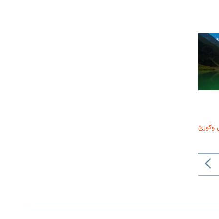
 وګورئ