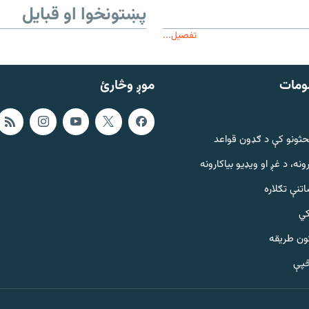
پښتونخوا او قبایل
تفصیل...
ومات
موږ وڅارئ
حثونو کې د ګډون قواعد
ونه، د غږ او ویډیو بیاکارونه
تنې تګلاره
کي
ټون طریقه
څپې