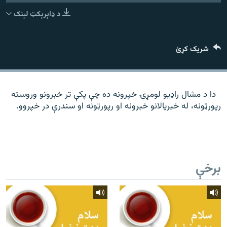
رشئ
۱۴ ساعته راډیويي خپرونې
د ډاېرېکټ لېنک
Gandhara
شریک کړئ
موږ وڅارئ
دا د مشال راډیو لومړۍ خپرونه ده چې پکې تر خبرونو وروسته
رپورټونه، له خبریالانو خبرونه او رپورټونه او سندرې در خپروو.
د ازادې اروپا راډیو ټولې ووبپاڼې
برخې