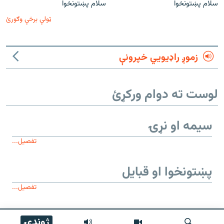
سلام پښتونخوا
سلام پښتونخوا
ټولې برخې وګورئ
زموږ راډیويي خپرونې
لوست ته دوام ورکړئ
سیمه او نړۍ
تفصیل...
پښتونخوا او قبایل
تفصیل...
موږ وڅارئ
ژوندۍ