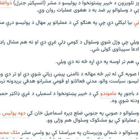
ز تلویزون د خیبر پښتونخوا د پولیسو د مشر (انسپکټر جنرل)
ذوالفق
ې د وسلوالو پر ضد به د هغوی عملیات روان وي.
ڼې
بیا لیکلي دي چې په هنګو کې د عملیاتو پر مهال د پولیسو درې 
ویلي چې وژل شوي وسلوال د کومې ډلې غړي دي او نه هم مشال راډیو
ادعا سپیناوی کولی شي.
 هم تر اوسه په دې اړه څه نه دي ویلي.
 صوبه کې له تېر څه مهاله د ناامنۍ پېښې زیاتې شوې دي او تر دې و
ولیسو، سیاست والو، مدني فعالانو او قومي مشرانو هدفي بریدونه تر
ماموندو
کې د خیبر پښتونخوا د اسمبلۍ د غړي ډاکټر حمید
ودنه شوې وه.
دوه پولیس
و
 عملیاتو کې یو مشکوک وسلوال هم وژلی وو.
ملک محمد