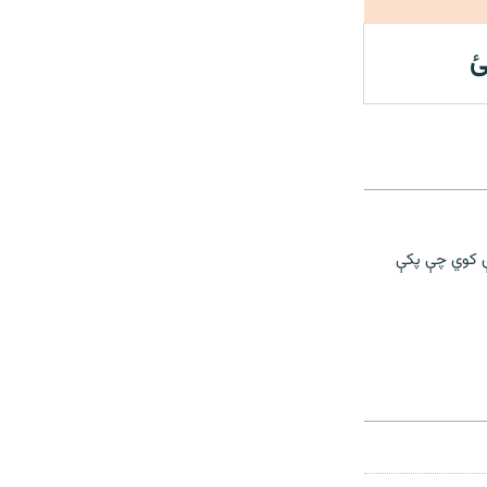
ئ
دې کوي چې پکې