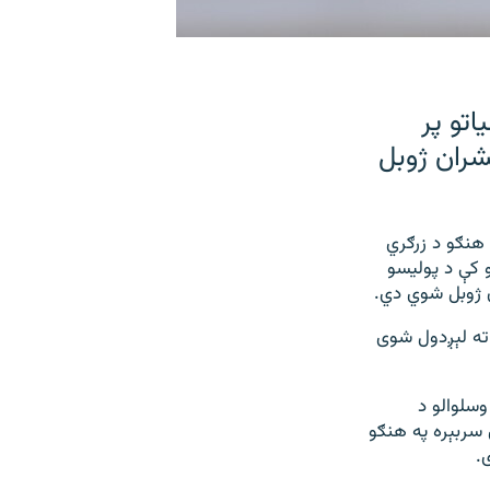
تو پر
شران ژوبل
ي اېس پي) امجد حسین رسنیو ته ویلي، د جولای پر ۱۹مه د هنګو د زرګري
 کې د پولیسو
ن ژوبل شوي دي.
ته لېږدول شوی
سلوالو د
 سربېره په هنګو