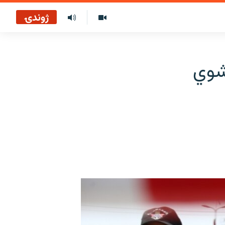
ژوندۍ
 وژل شوي