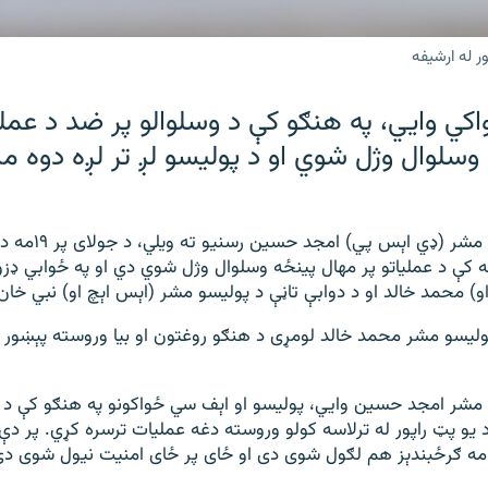
ر له ارشیفه
کي وايي، په هنګو کې د وسلوالو پر ضد د عملیا
وسلوال وژل شوي او د پولیسو لږ تر لږه دوه م
د هنګو د پولیسو مشر (ډ
کې د عملیاتو پر مهال پینځه وسلوال وژل شوي دي او په ځوابي ډزو
و) محمد خالد او د دوابې تاڼې د پولیسو مشر (اېس اېچ او) نبي خا
ولیسو مشر محمد خالد لومړی د هنګو روغتون او بیا وروسته پېښور 
 مشر امجد حسین وايي، پولیسو او اېف سي ځواکونو په هنګو کې د و
 یو پټ راپور له ترلاسه کولو وروسته دغه عملیات ترسره کړي. پر دې