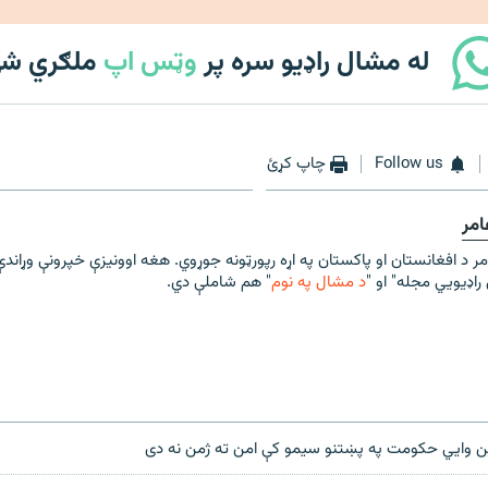
له مشال راډیو سره پر
وټس اپ
ملګري ش
Follow us
چاپ کړئ
مر
ر د افغانستان او پاکستان په اړه رپورټونه جوړوي. هغه اوونیزې خپرونې وړان
راډیويي مجله" او "
د مشال په نوم
" هم شاملې دي.
ن وايي حکومت په پښتنو سیمو کې امن ته ژمن نه دی