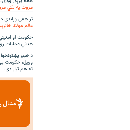
هغه ډرېور ووژل. 
مروت په لکي مرو
تر هغې وړاندې د جولای پر ۱۰مه په باجوړ کې وسلوالو د عو
عالم مولانا خانزې
حکومت او امنیتي 
هدفي عملیات روا
وویل، حکومت ی
ته هم تیار دی.