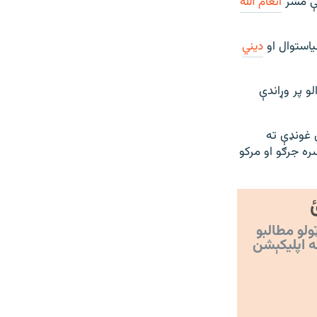
نې مشر
انعام الله
دیني
و پر وړاندې
مه په سوات کې خبري غونډې ته
ه جرګو او مرکو
ولو مطالبو
ه اپليکېشن