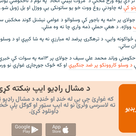
تر دې یوه ورځ مخکې د "مروت بېټني اتحاد" په نوم د ناحکومتي ټول
تو کې
له چاودنې روغ ووت خو یو ساتونکی یې ووژل او بل ژوبل شو.
امي نیشنل ګوند مخکښ سیاستوال او
ب
وواژه. د هغې حملې ذمه واري چا نه وه منلې.
ځواکونه وايي، د ترهګرۍ پرضد له مبارزې نه په شا کېږي او د وسلوال
ن ساتي.
د خیبر پښتونخوا حکومتي ویاند محمد علي سیف د جولای پر ۱۳
ې
د وسلو کاروونکو پر ضد جنګېږي
او که څوک جوړجاړی غواړي نو ورسر
د مشال راډیو ایپ ښکته کړئ
که غواړئ چې بې له خنډ او ځنډه د مشال راډیو ټ
ته لاسرسی ولرئ نو له ایپ سټور او ګوګل پلې څخ
ډاونلوډ کړئ.
Google
App
Play
Store