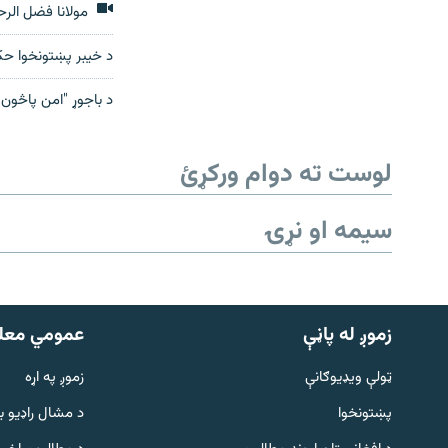
مولانا فضل الرح
د خیبر پښتونخوا حکو
د باجوړ "امن پاڅون"
لوست ته دوام ورکړئ
سیمه او نړۍ
زموږ له پاڼې
عمومي معل
ټولې ویډیوګانې
زموږ په اړه
پښتونخوا
د مشال راډيو ب