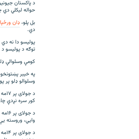
د پاکستان جیونیو
حواله لیکلي دي چ
بل پلو،
ډان ورځپا
دي.
پولیسو دا نه دي 
توګه د پولیسو د 
کومې وسلوالې ډلې
په خیبر پښتونخوا
وسلوالو ډلو پر پ
د جولای پر ۱۷مه د باجوړ په
کور سره نږدې چا
د جولای پر ۱۶مه وسلوالو د صوبې په جنوبي ضلع ډېره اسماعیل خان کې
وايي، وروسته یې
د جولای پر ۱۴مه وسلوالو د شمالي وزیرستان په میرامشا کې یو ولسي مشر