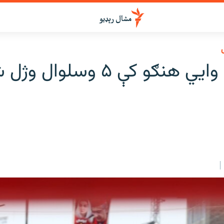
چارواکي وايي هنګو کې ۵ وسلوال