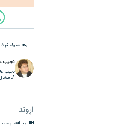
شریک کړئ
نجیب عا
نجيب عام
"د مشال 
اړوند
میا افتخار حسی