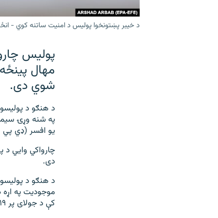
د خیبر پښتونخوا پولیس د امنیت ساتنه کوي - انځو
پولیس چاروا
مهال پینځه 
شوي دی.
په شنه وړۍ سیمه 
یو افسر (ډي پي ا
چارواکي وايي د پ
دی.
د هنګو د پولیسو
موجودیت په اړه د
کې د جولای پر ۱۹مه ګرځبندېز هم لګول شوی دی او ځای پر ځای امنیت نیول شوی دی.