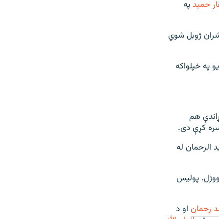
ار حمید
په
مشران ژوبل شوي
 په خپلواکه
ړاندې هم
سره کړې دی.
 الرحمان له
وژل. پولیس
 رحمان
او د