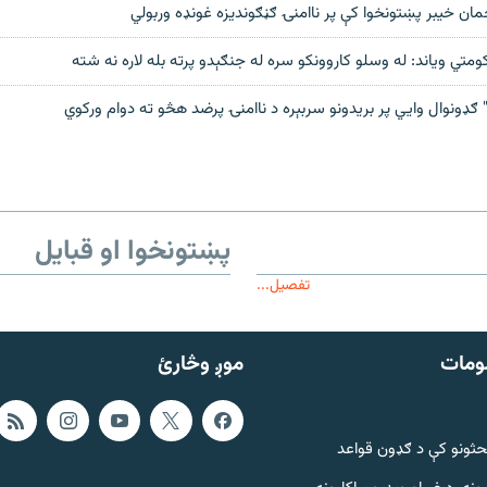
مان خیبر پښتونخوا کې پر ناامنۍ ګڼګوندیزه غونډه وربولي
متي ویاند: له وسلو کاروونکو سره له جنګېدو پرته بله لاره نه شته
 ګډونوال وايي پر بریدونو سربېره د ناامنۍ پرضد هڅو ته دوام ورکوي
پښتونخوا او قبایل
تفصیل...
ومات
موږ وڅارئ
حثونو کې د ګډون قواعد