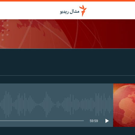
درواخلئ
ګډ یې کړئ یا واخلئ
هېڅ میډیايي سرچینه اوس نشته
59:59