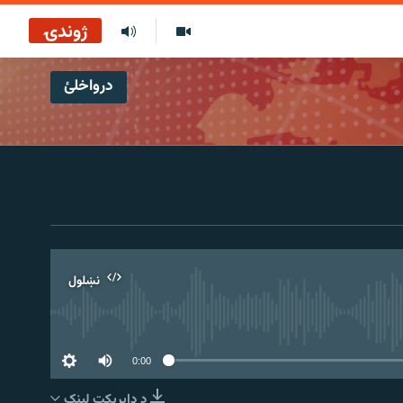
ژوندۍ
درواخلئ
نښلول
0:00
د ډاېرېکټ لېنک