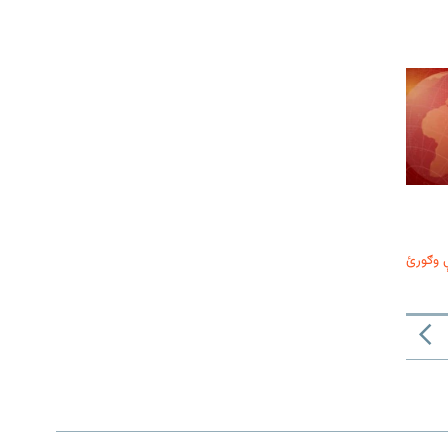
 وګورئ