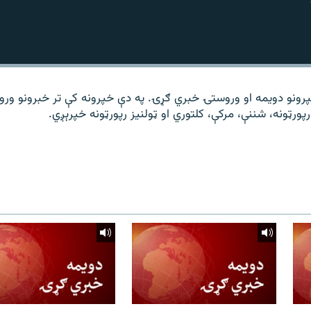
و د ۱۴ ساعته خپرونو دویمه او وروستۍ خبري ګړۍ. په دې خپرونه کې تر خبرونو ور
رپورټونه، شننې، مرکې، کلتوري او ټولنیز رپورټونه خپرېږي.