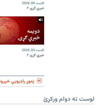
اګست 06, 2026
خبري ګړۍ ۲
اګست 03, 2026
خبري ګړۍ ۲
زموږ راډیويي خپرون
لوست ته دوام ورکړئ