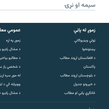
سیمه او نړۍ
زموږ له پاڼې
عمومي معل
ټولې ویډیوګانې
زموږ په اړه
پښتونخوا
د مشال راډيو ب
د افغانستان اړوند مطالب
د مطالبو بیاخپر
پاکستان
د شخصي راز سا
د بلوچستان اړوند مطالب
له موږ سره اړی
د خپرونو جدول
ووبپاڼه کې د ل
Gandhara
ځانګړې پاڼې او مطالب
د مشال راډیو 
موږ وڅارئ