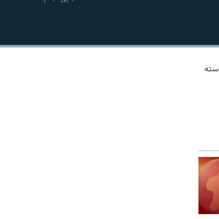
نښلول
وسته