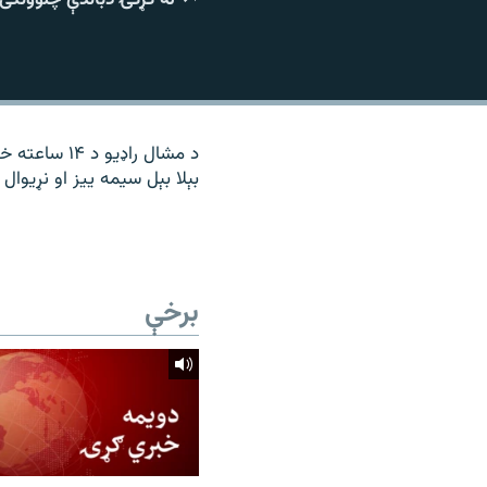
۱۴ ساعته راډیويي خپرونې
رشئ
د مشال راډی
بېلا بېل سیمه ییز او نړیوال 
برخې