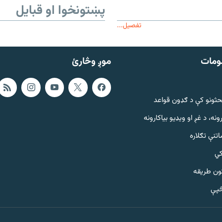
پښتونخوا او قبایل
تفصیل...
ومات
موږ وڅارئ
حثونو کې د ګډون قواعد
ونه، د غږ او ویډیو بیاکارونه
تنې تګلاره
کي
ټون طریقه
څپې