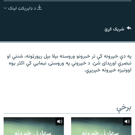
رشئ
۱۴ ساعته راډیويي خپرونې
د ډاېرېکټ لېنک
Gandhara
شریک کړئ
موږ وڅارئ
په دې خپرونه کې تر خبرونو وروسته بېلا بېل رپورټونه، شننې او
تبصرې اورېدای شئ. د خپرونې په وروستۍ نیمايي کې اکثر یوه
د ازادې اروپا راډیو ټولې ووبپاڼې
اوونیزه خپرونه خپرېږي.
برخې