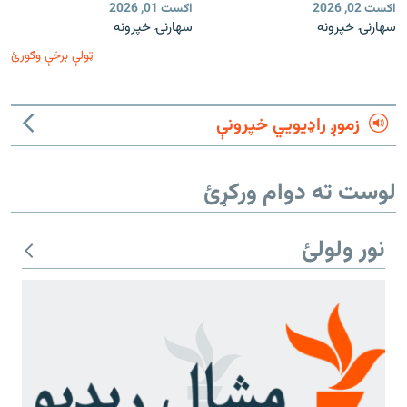
اګست 02, 2026
اګست 01, 2026
سهارنۍ خپرونه
سهارنۍ خپرونه
ټولې برخې وګورئ
زموږ راډیويي خپرونې
لوست ته دوام ورکړئ
نور ولولئ