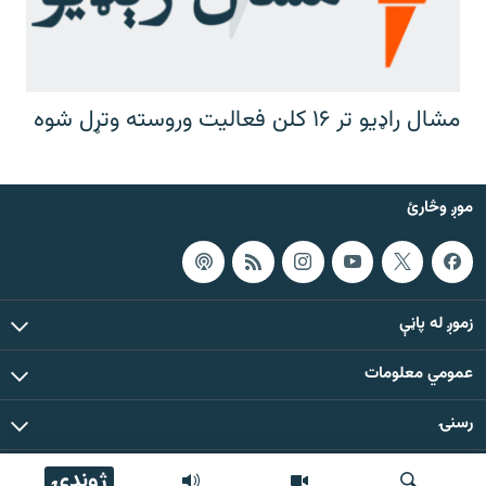
مشال راډیو تر ۱۶ کلن فعالیت وروسته وتړل شوه
موږ وڅارئ
زموږ له پاڼې
عمومي معلومات
رسنۍ
ژوندۍ
د دې ووبپاڼې د ټولو مطالبو حقوق له مشال راډیو سره خوندي دي