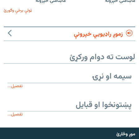
ماښامنۍ خپرونه
ماښامنۍ خپرونه
ټولې برخې وګورئ
زموږ راډیويي خپرونې
لوست ته دوام ورکړئ
سیمه او نړۍ
تفصیل...
پښتونخوا او قبایل
تفصیل...
موږ وڅارئ