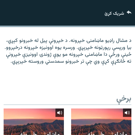
رشئ
۱۴ ساعته راډیويي خپرونې
شریک کړئ
Gandhara
موږ وڅارئ
د مشال راډیو ماښامنۍ خپرونه. د خپرونې پیل له خبرونو کېږي،
بیا ورپسې رپورټونه خپرېږي. ورسره یوه اوونیزه خپرونه درخپروو.
ځینې ورځې دا ماښامنۍ خپرونه مو یوې ژوندۍ اوونیزې خپرونې
ته ځانګړې کړې وي چې تر خبرونو سمدستي وروسته خپرېږي.
د ازادې اروپا راډیو ټولې ووبپاڼې
برخې