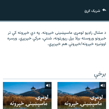
رشئ
۱۴ ساعته راډیويي خپرونې
شریک کړئ
Gandhara
موږ وڅارئ
د مشال راډیو لومړۍ ماسپښينۍ خپرونه. په دې خپرونه کې تر
خبرونو وروسته بېلا بېل رپورټونه، شننې، مرکې خپرېږي. ورسره
اوونیزه خپرونه/خپرونې هم خپرېږي.
د ازادې اروپا راډیو ټولې ووبپاڼې
برخې