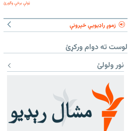
ټولې برخې وګورئ
زموږ راډیويي خپرونې
لوست ته دوام ورکړئ
نور ولولئ