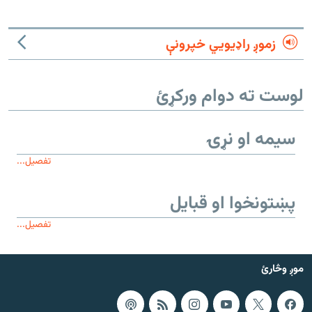
زموږ راډیويي خپرونې
لوست ته دوام ورکړئ
سیمه او نړۍ
تفصیل...
پښتونخوا او قبایل
تفصیل...
موږ وڅارئ