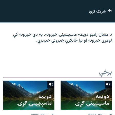
رشئ
۱۴ ساعته راډیويي خپرونې
شریک کړئ
Gandhara
موږ وڅارئ
د مشال راډیو دویمه ماسپښینۍ خپرونه. په دې خپرونه کې
لومړی خبرونه او بیا ځانګړې خپرونې خپرېږي.
د ازادې اروپا راډیو ټولې ووبپاڼې
برخې