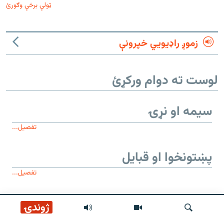
ټولې برخې وګورئ
زموږ راډیويي خپرونې
لوست ته دوام ورکړئ
سیمه او نړۍ
تفصیل...
پښتونخوا او قبایل
تفصیل...
موږ وڅارئ
ژوندۍ