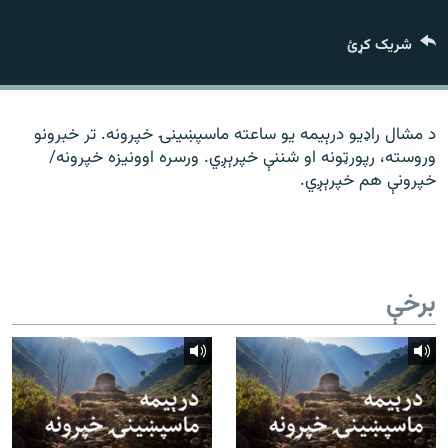
رشئ
۱۴ ساعته راډیويي خپرونې
شریک کړئ
Gandhara
موږ وڅارئ
د مشال راډیو درېیمه یو ساعته ماسپښینۍ خپرونه. تر خبرونو
وروسته، رپورټونه او شننې خپرېږي. ورسره اوونیزه خپرونه/
خپرونې هم خپرېږي.
د ازادې اروپا راډیو ټولې ووبپاڼې
برخې