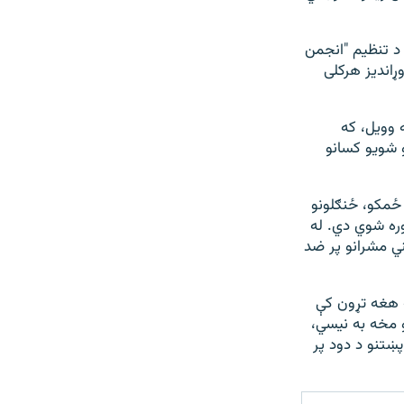
 د تنظیم "انجمن
اندیز هرکلی
 وویل، که
 شویو کسانو
 ځمکو، ځنګلونو
ره شوي دي. له
ني مشرانو پر ضد
په هغه تړون کې
و مخه به نیسي،
پښتنو د دود پر