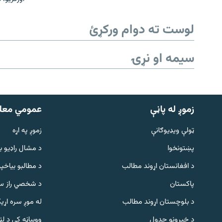
لوست ته دوام ورکړئ
سیمه او نړۍ
زموږ له پاڼې
عمومي معل
ټولې ویډیوګانې
زموږ په اړه
پښتونخوا
د مشال راډيو ب
د افغانستان اړوند مطالب
د مطالبو بیاخپر
پاکستان
د شخصي راز سا
د بلوچستان اړوند مطالب
له موږ سره اړی
د خپرونو جدول
ووبپاڼه کې د ل