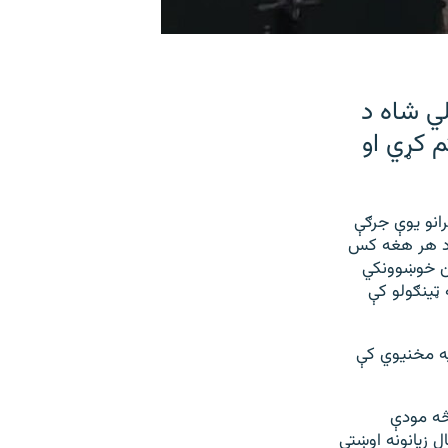
ي شاه د
 کړي او
انو یوې جرګې
و د هر هغه کس
من خوښوونکي
ټینګولو کې
ه مخنیوي کې
 څه مودې
ل زیانونه اوښتي