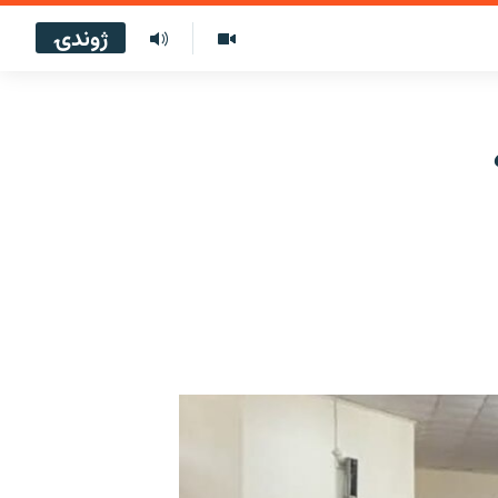
ژوندۍ