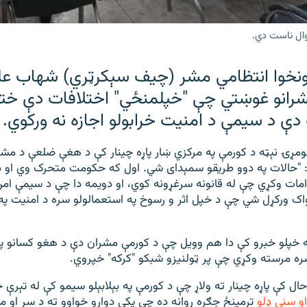
وال ناست دي.
ونخوا انتظامي مشر (چيف سېکرټري) شهاب عل
شرانو غوښتي چې "خپلمنځي" اختلافات دې ختم
ه دې د سیمې د امنیت خرابولو اجازه نه ورکوي.
ومړۍ نېټه د کورمې په مرکزي ښار پاړه چینار کې د هغې ضلعې د مشر
یل: "حالات په دوو طریقو سمېدای شي. اول که حکومت متحرک وي ا
ات وکړي چې له قانونه سرغړونه کوي، او دویمه دا چې د سیمې ا
اک ورکړل شي چې د خپل اثر و رسوخ په استعمالولو سره د امنیت په 
 خپلو خبرو کې دا هم وویل چې د کورمې مشران دې د هغو کسانو پ
 مرسته وکړي چې پر ټولنیزو شبکو "کرکه" خپروي.
ال کې پاړه چينار ته ولاړ چې د کورمې په بېلابېلو سیمو کې له تېرې
و سني ډلو
ترمینځ جګړه روانه ده چې پکې دواړو خواوو ته د سر او ما