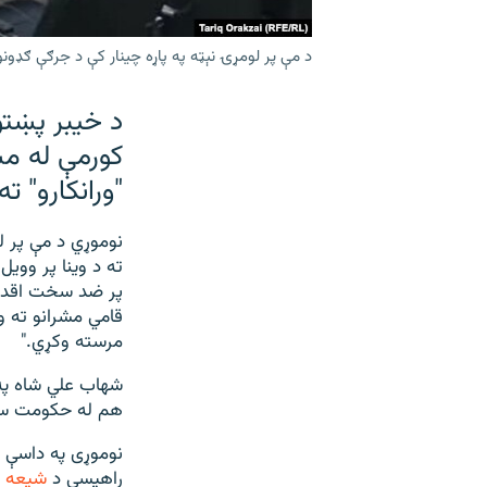
د مې پر لومړۍ نېټه په پاړه چینار کې د جرګې ګډون
د خیبر پښت
کورمې له م
"ورانکارو" ت
نوموړي د مې پر ل
ته د وینا پر وو
پر ضد سخت اقدام
قامي مشرانو ته و
مرسته وکړي."
شهاب علي شاه په
هم له حکومت سره
نوموړی په داسې ح
راهیسې د
شیعه ا