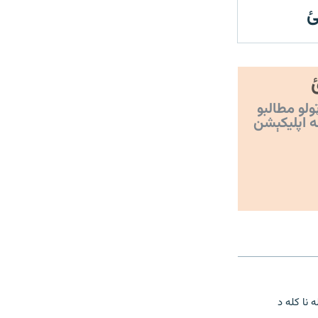
ئ
ولو مطالبو
ه اپليکېشن
 نا کله د