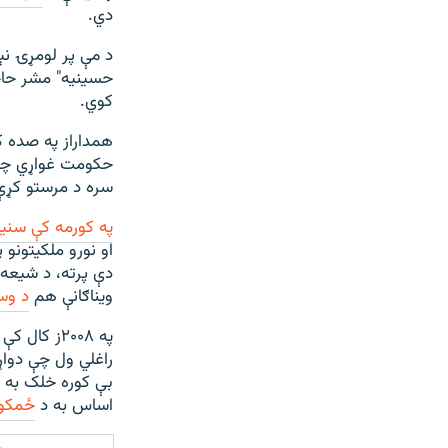
دي.
د مې پر لومړۍ نې
حسینیه" مشر حاج
کوي.
همداراز په صده ک
حکومت غواړي چې 
سره د مرستو کړې 
په کورمه کې سنیا
او نورو ملکيتون
دې پرته، د شیعه ګ
ویناګانې هم
د وسل
په ۲۰۰۸ز 
راغلي ول چې دواړ
بې کوره خلک به خپ
اساس به د
ځمکو 