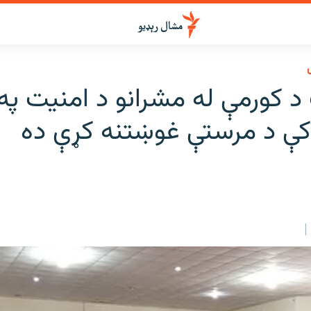
 کورمې له مشرانو د امنیت په
 کې د مرستې غوښتنه کړې ده