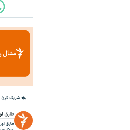
شریک کړئ
طارق او
طارق اورک
اورکزیو،