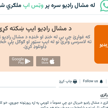
له مشال راډیو سره پر
وټس اپ
ملګري ش
د مشال راډیو ایپ ښکته کړئ
که غواړئ چې بې له خنډ او ځنډه د مشال راډیو ټ
ته لاسرسی ولرئ نو له ایپ سټور او ګوګل پلې څخ
ډاونلوډ کړئ.
Google
App
Play
Store
Follow us
چاپ کړئ
رکزی
زی د مشال راډیو خبریال دی چې عموماً د کورمې په اړه رپورټونه جوړوي، خو کله
 هنګو، ټل او نورو شاوخوا سیمو خبرونه هم ورکوي.