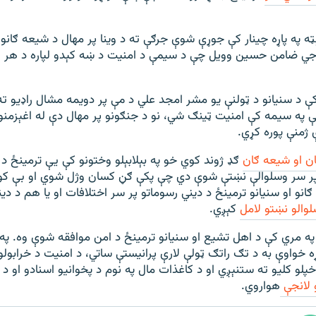
ټه په پاړه چینار کې جوړې شوې جرګې ته د وینا پر مهال د شیعه ګانو
ي ضامن حسین وویل چې د سیمې د امنیت د ښه کېدو لپاره د هر وړ
ې د سنیانو د ټولنې یو مشر امجد علي د مې پر دویمه مشال راډیو ته
په سیمه کې امنیت ټینګ شي، نو د جنګونو پر مهال دې له اغېزمنو
ژمنې پوره کړي.
ن او شیعه ګان
ګډ ژوند کوي خو په بېلابېلو وختونو کې یې ترمینځ د
و پر سر وسلوالې نښتې شوې دي چې پکې ګڼ کسان وژل شوي او بې کو
انو او سنیانو ترمینځ د دیني رسوماتو پر سر اختلافات او یا هم د دی
والو نښتو لامل
کېږي.
کال کې په مري کې د اهل تشیع او سنیانو ترمینځ د امن موافقه شوې وه. 
ه خواوې به د تګ راتګ ټولې لارې پرانیستې ساتي، د امنیت د خرابول
لو کلیو ته ستنېږي او د کاغذات مال په نوم د پخوانیو اسنادو او د 
لانجې
هواروي.