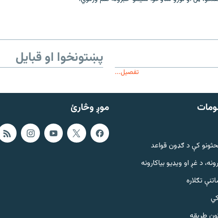
پښتونخوا او قبایل
تفصیل...
ومات
موږ وڅارئ
حثونو کې د ګډون قواعد
ونه، د غږ او ویډیو بیاکارونه
تنې تګلاره
کي
ټون طریقه