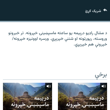
رشئ
۱۴ ساعته راډیويي خپرونې
شریک کړئ
Gandhara
موږ وڅارئ
د مشال راډیو درېیمه یو ساعته ماسپښینۍ خپرونه. تر خبرونو
وروسته، رپورټونه او شننې خپرېږي. ورسره اوونیزه خپرونه/
خپرونې هم خپرېږي.
د ازادې اروپا راډیو ټولې ووبپاڼې
برخې