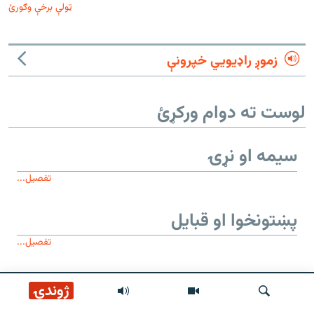
ټولې برخې وګورئ
زموږ راډیويي خپرونې
لوست ته دوام ورکړئ
سیمه او نړۍ
تفصیل...
پښتونخوا او قبایل
تفصیل...
موږ وڅارئ
ژوندۍ