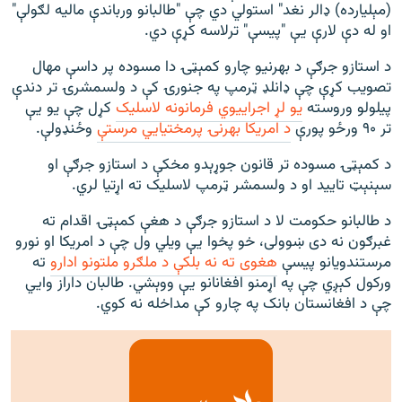
(مېلیارده) ډالر نغد" استولي دي چې "طالبانو ورباندې مالیه لګولې"
او له دې لارې یې "پیسې" ترلاسه کړې دي.
د استازو جرګې د بهرنیو چارو کمېټۍ دا مسوده پر داسې مهال
تصویب کړې چې ډانلډ ټرمپ په جنورۍ کې د ولسمشرۍ تر دندې
پیلولو وروسته
یو لړ اجراییوي فرمانونه لاسلیک
کړل چې یو یې
تر ۹۰ ورځو پورې
د امریکا بهرنۍ پرمختیايي مرستې
وځنډولې.
د کمېټۍ مسوده تر قانون جوړېدو مخکې د استازو جرګې او
سېنېټ تایید او د ولسمشر ټرمپ لاسلیک ته اړتیا لري.
د طالبانو حکومت لا د استازو جرګې د هغې کمېټۍ اقدام ته
غبرګون نه دی ښوولی، خو پخوا یې ویلي ول چې د امریکا او نورو
مرستندویانو پیسې
هغوی ته نه بلکې د ملګرو ملتونو ادارو
ته
ورکول کېږي چې په اړمنو افغانانو یې ووېشي. طالبان داراز وايي
چې د افغانستان بانک په چارو کې مداخله نه کوي.