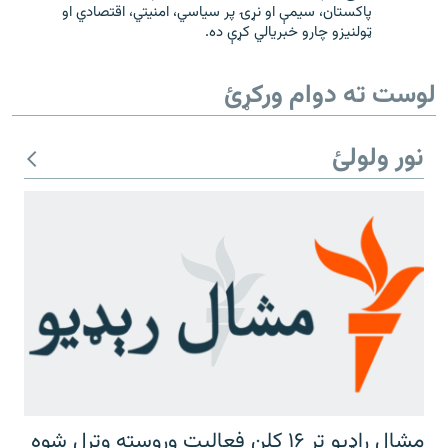
پاکستان، سیمې او نړۍ پر سیاسي، امنیتي، اقتصادي او
ټولنیزو چارو خبریالي کړې ده.
لوست ته دوام ورکړئ
نور ولولئ
مشال راډیو تر ۱۶ کلن فعالیت وروسته وتړل شوه