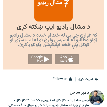
د مشال راډیو ایپ ښکته کړئ
که غواړئ چې بې له خنډ او ځنډه د مشال راډیو
ټولو مطالبو ته لاسرسی ولرئ نو له ایپ سټور او
ګوګل پلې څخه اپليکېشن ډاونلوډ کړئ.
Google
App
Play
Store
شریک کړئ
Follow us
پامیر ساحل
پامیر ساحل د ۲۰۱۰ز کال له فبرورۍ څخه د ۲۰۲۶ز کال د
مارچ تر پایه له مشال راډيو سره د کار پر مهال د افغانستان،