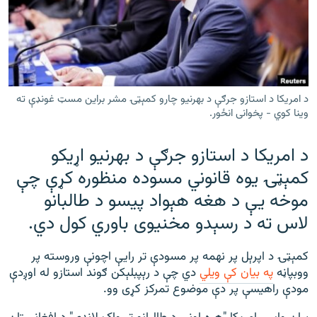
رشئ
۱۴ ساعته راډیويي خپرونې
Gandhara
موږ وڅارئ
د امریکا د استازو جرګې د بهرنیو چارو کمېټۍ مشر براین مسټ غونډې ته
وینا کوي - پخوانی انځور.
د امریکا د استازو جرګې د بهرنیو اړیکو
د ازادې اروپا راډیو ټولې ووبپاڼې
کمېټۍ یوه قانوني مسوده منظوره کړې چې
موخه یې د هغه هېواد پیسو د طالبانو
لاس ته د رسېدو مخنیوی باوري کول دي.
کمېټۍ د اپرېل پر نهمه پر مسودې تر رایې اچونې وروسته پر
ووبپاڼه
په بیان کې ویلي
دي چې د رېپبلېکن ګوند استازو له اوږدې
مودې راهیسې پر دې موضوع تمرکز کړی وو.