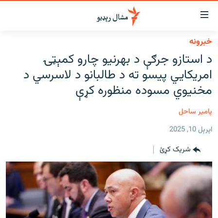
اسرسي
ای
خبرونه
کور
مومي
د استازو جرګې د بهرنیو چارو کمېټۍ
اڼې
لنډ خبرونه
امریکايي پیسو ته د طالبانو د لاسرسي د
ا
وضوع
پښتونخوا او قبایل
مخنیوي مسوده منظوره کړې
ه
بلوچستان
اړ
پامیر ساحل
ئ
پاکستان
مومي
اپرېل 10, 2025
افغانستان
ا
شریک کړئ
ورپاڼې
نړۍ
ه
ځانګړې مرکې، شننې
اړ
ئ
انځور او ویډیو
ټون
ه
اوونیزې خپرونې