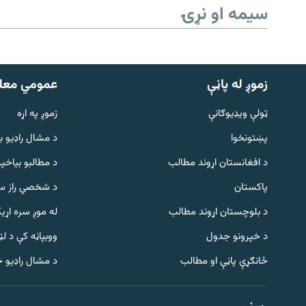
سیمه او نړۍ
زموږ له پاڼې
عمومي معل
ټولې ویډیوګانې
زموږ په اړه
پښتونخوا
د مشال راډيو ب
د افغانستان اړوند مطالب
د مطالبو بیاخپر
پاکستان
د شخصي راز سا
د بلوچستان اړوند مطالب
له موږ سره اړی
د خپرونو جدول
ووبپاڼه کې د ل
Gandhara
ځانګړې پاڼې او مطالب
د مشال راډیو 
موږ وڅارئ