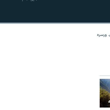
نښلول
. ورسره