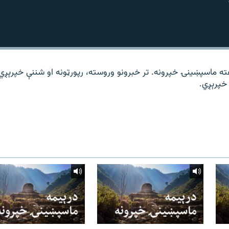
ته ماسپښینۍ خپرونه. تر خبرونو وروسته، رپورټونه او شننې خپرېږي
خپرېږي.