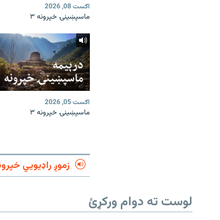
اګست 08, 2026
ماسپښینۍ خپرونه ۳
اګست 05, 2026
ماسپښینۍ خپرونه ۳
زموږ راډیويي خپرون
لوست ته دوام ورکړئ