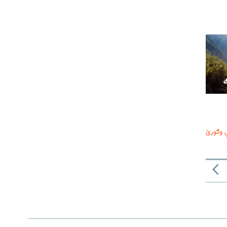
 وګورئ