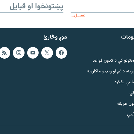
پښتونخوا او قبایل
تفصیل...
ومات
موږ وڅارئ
حثونو کې د ګډون قواعد
ونه، د غږ او ویډیو بیاکارونه
تنې تګلاره
کي
ټون طریقه
څپې