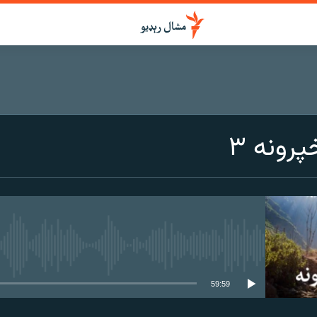
رونه ۳
هېڅ میډیايي سرچینه اوس نشته
59:59