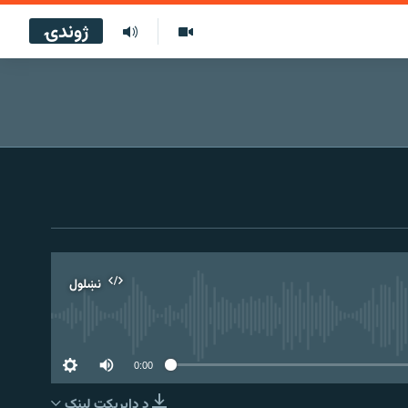
ژوندۍ
نښلول
0:00
د ډاېرېکټ لېنک