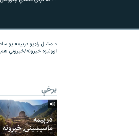
۱۴ ساعته راډیويي خپرونې
رشئ
د مشال راډیو درېیمه یو ساع
اوونیزه خپرونه/خپرونې هم 
برخې