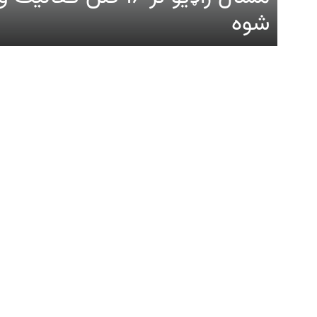
شوه
د ازادې اروپا راډیو ټولې ووبپاڼې
زموږ له پاڼې
عمومي معل
ټولې ویډیوګانې
زموږ په اړه
پښتونخوا
د مشال راډيو ب
د افغانستان اړوند مطالب
د مطالبو بیاخپر
پاکستان
د شخصي راز سا
د بلوچستان اړوند مطالب
له موږ سره اړی
د خپرونو جدول
ووبپاڼه کې د ل
ځانګړې پاڼې او مطالب
د مشال راډیو 