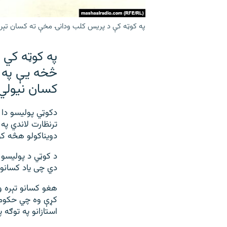
په کوټه کې د پریس کلب ودانۍ مخې ته کسان تېریږ
په کوټه کي 
کسان نیولي
دکوټي پولیسو دا 
ترنظارت لاندي په
دویناکولو هڅه کو
د کوټي د پولیسو 
دي چی یاد کسانو په کوټه د دف
هغو کسانو تېره 
کړې وه چي حکومت
استازانو په توګه پ