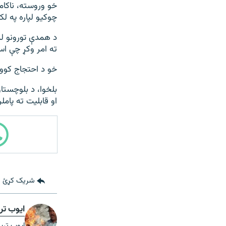
خو وروسته، ناکام
چوکیو لپاره په 
د همدې تورونو ل
ته امر وکړ چې اس
خو د احتجاج کوون
بلخوا، د بلوچستا
او قابلیت ته پامل
شریک کړئ
ایوب تر
ایوب تری