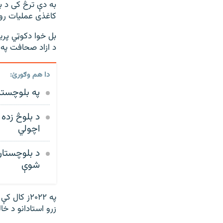
به دې ترڅ کی د ب
کاغذی عملیات رو
بل خوا دکوټي پری
د ازاد صحافت په 
دا هم وګورئ:
په بلوچستان
د بلوڅ زده
اچولي
د بلوچستان 
شوې
په ۲۰۲۲ز 
زرو استادانو د خا