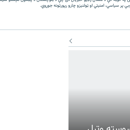
 پر سیاسي، امنیتي او ټولنیزو چارو رپورټونه جوړوي.
عالیت وروسته وتړل