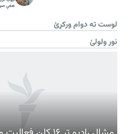
هغې صوبې
لوست ته دوام ورکړئ
نور ولولئ
Gandhara
موږ وڅارئ
مشال راډیو تر ۱۶ کلن ف