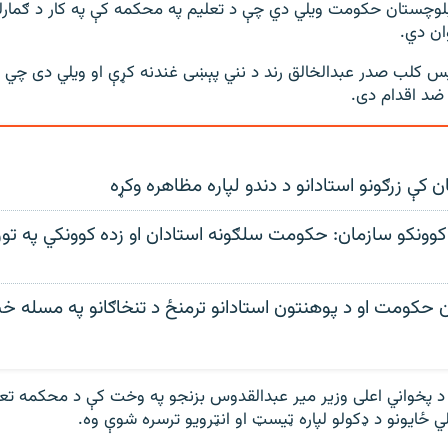
لوچستان حکومت ویلي دي چې د تعلیم په محکمه کې په کار د ګمارلو
ان دي.
س کلب صدر عبدالخالق رند د نني پېښی غندنه کړې او ویلي دی چي د
ضد اقدام دی.
 کې زرګونو استادانو د دندو لپاره مظاهره وکړه
 کوونکو سازمان: حکومت سلګونه استادان او زده کوونکي په ت
حکومت او د پوهنتون استادانو ترمنځ د تنخاګانو په مسله خبر
کال کې د پخواني اعلی وزیر میر عبدالقدوس بزنجو په وخت کې د محکمه تعل
لي ځایونو د ډکولو لپاره ټیسټ او انټرویو ترسره شوې وه.