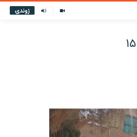
ژوندۍ
په کوټه کې پولیسو د پریس کلب څخه ۱۵