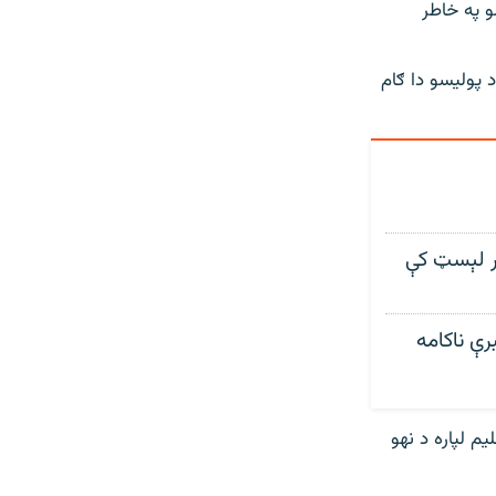
 په خاطر
 پولیسو دا ګام
ور لېسټ کې
ې ناکامه
یم لپاره د نهو