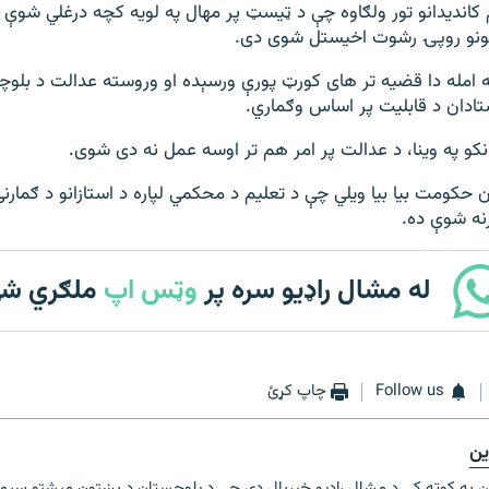
 کاندیدانو تور ولګاوه چې د ټیسټ پر مهال په لویه کچه درغلي شوې او
لکونو روپۍ رشوت اخیستل شوی دی.
ه امله دا قضیه تر های کورټ پورې ورسېده او وروسته عدالت د بل
تادان د قابلیت پر اساس وګماري.
کو په وینا، د عدالت پر امر هم تر اوسه عمل نه دی شوی.
ن حکومت بیا بیا ویلي چې د تعلیم د محکمي لپاره د استازانو د ګمارن
رنه شوې ده.
له مشال راډیو سره پر
وټس اپ
ملګري ش
Follow us
چاپ کړئ
ین
ن په کوټه کې د مشال راډیو خبریال دی چې د بلوچستان د پښتون مېشتو سیم