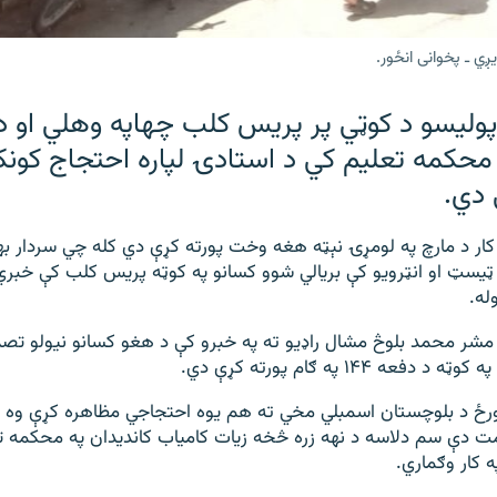
ي ـ پخوانی انځور.
پولیسو د کوټي پر پریس کلب چهاپه وهلي او 
 دي.
کار د مارچ په لومړۍ نېټه هغه وخت پورته کړې دي کله چي سردار ب
 ټیسټ او انټرویو کې بریالي شوو کسانو په کوټه پریس کلب کې خبري
له.
مشر محمد بلوڅ مشال راډیو ته په خبرو کې د هغو کسانو نیولو تصد
عه ۱۴۴ په ګام پورته کړې دي.
ورځ د بلوچستان اسمبلي مخي ته هم یوه احتجاجي مظاهره کړې وه 
 دې سم دلاسه د نهه زره څخه زیات کامیاب کاندیدان په محکمه ت
ه کار وګماري.