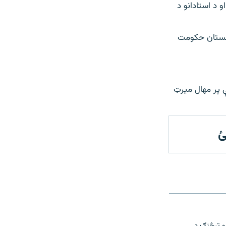
 د استادانو د
وچستان حکومت
ې پر مهال میرټ
ئ
و ترڅنګ د