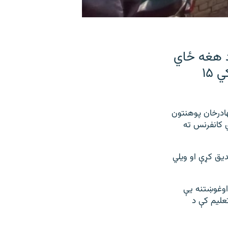
د هغه ځاي
څخه یې په محکمه تعلیم کي د استادۍ لپاره احتجاج کونکي ۱۵
هادرخان پوهنتون
 کانفرنس ته
یق کړې او ویلي
اوغوښتنه یې
علیم کې د