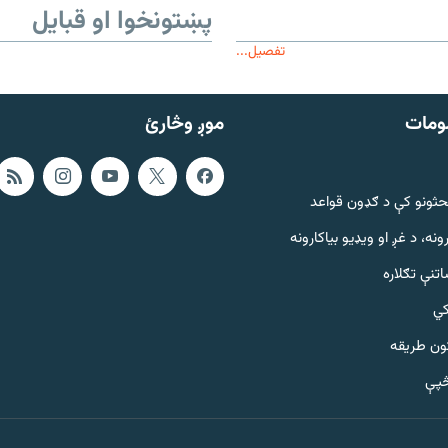
پښتونخوا او قبایل
تفصیل...
ومات
موږ وڅارئ
حثونو کې د ګډون قواعد
ونه، د غږ او ویډیو بیاکارونه
تنې تګلاره
کي
ټون طریقه
څپې