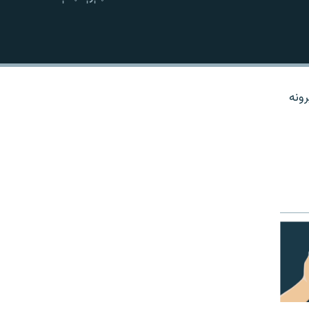
نښلول
رونه