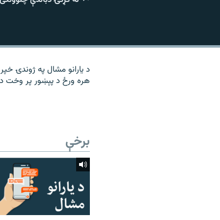
۱۴ ساعته راډیويي خپرونې
رشئ
د یارانو مشال په ژوندۍ خپرو
هره ورځ د پېښور پر وخت د م
برخې