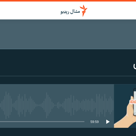
هېڅ میډیايي سرچینه اوس نشته
59:59