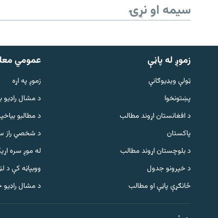
سیمه او نړۍ
زموږ له پاڼې
عمومي معل
ټولې ویډیوګانې
زموږ په اړه
پښتونخوا
د مشال راډيو ب
د افغانستان اړوند مطالب
د مطالبو بیاخپر
پاکستان
د شخصي راز سا
د بلوچستان اړوند مطالب
له موږ سره اړی
د خپرونو جدول
ووبپاڼه کې د ل
Gandhara
ځانګړې پاڼې او مطالب
د مشال راډیو 
موږ وڅارئ