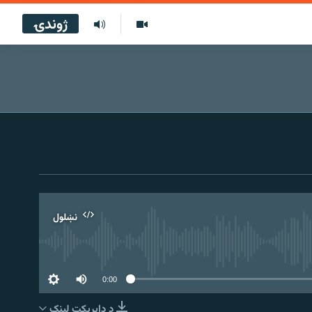
ژوندۍ
نښلول
0:00
د ډاېرېکټ لېنک