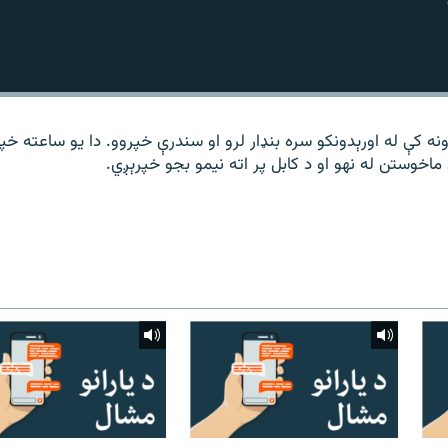
نه کې له اورېدونکو سره بنډار لرو او سندرې خپروو. دا یو ساعته خپ
اخوستن له نهو او د کابل پر اته نیمو بجو خپرېږي.