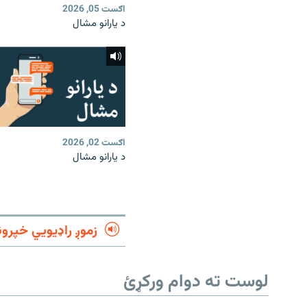
اګست 05, 2026
د یارانو مشال
اګست 02, 2026
د یارانو مشال
زموږ راډیويي خپرون
لوست ته دوام ورکړئ