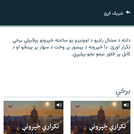
رشئ
۱۴ ساعته راډیويي خپرونې
شریک کړئ
Gandhara
موږ وڅارئ
دلته د مشال راډیو د اوونیزو یو ساعته خپرونو بېلابېلې برخې
تکرار اورئ. دا خپرونه د پېښور پر وخت د سهار پر پینځو او د
کابل پر څلور نیمو بجو پیلېږي.
د ازادې اروپا راډیو ټولې ووبپاڼې
برخې