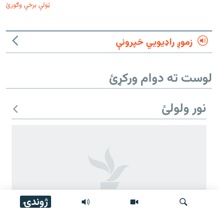
ټولې برخې وګورئ
زموږ راډیويي خپرونې
لوست ته دوام ورکړئ
نور ولولئ
ژوندۍ