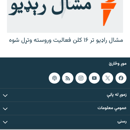
مشال راډیو تر ۱۶ کلن فعالیت وروسته وتړل شوه
موږ وڅارئ
زموږ له پاڼې
عمومي معلومات
رسنۍ