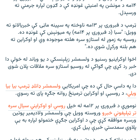
۱۴مه د مونشن په امنیتي غونډه کې د ګډون لپاره جرمني ته
ورسېدل.
ټرمپ د فبرورۍ پر ۱۳مه ناوخته په سپینه ماڼۍ کې خبریالانو ته
وویل: "سبا (د فبرورۍ پر ۱۴مه) په میونېښ کې غونډه ده.
روسیه به زموږ له استازو سره هلته موجوده وي او اوکراین ته
هم بلنه ورکړل شوې ده."
اخوا اوکراینیو رسنیو د ولسمشر زېلېنسکي د یو ویاند له خولې دا
خبر رد کړی چې ګواکې له روسیو استازو سره ملاقات پلان شوی
دی.
دا په داسې حال کې ده چې امریکايي
ولسمشر ډانلډ ټرمپ بیا بیا
ویلي
، د روسیې او اوکراین ترمینځ روانه جګړه پای ته رسوي.
نوموړي د فبرورۍ پر ۱۲مه له خپل
روسي او اوکرایني سیال سره
تر ټېلېفوني خبرو
وروسته وویل چې ولسمشر ولادیمیر پوتین
ورسره موافقه کړې چې د اوکراین جګړې ختمولو لپاره به یې
پلاوي سمدستي خبرې پیل کړي.