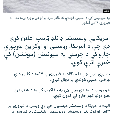
رشئ
۱۴ ساعته راډیويي خپرونې
Gandhara
په میونېښ کې د امنیتي غونډې له تالار سره پر لوحې واوره پرته ده - د
فبرورۍ ۱۴مې انځور.
موږ وڅارئ
امریکايي ولسمشر ډانلډ ټرمپ اعلان کړی
دی چې د امریکا، روسیې او اوکراین لوړپوړي
چارواکي د جرمني په میونېښ (مونشن) کې
د ازادې اروپا راډیو ټولې ووبپاڼې
خبرې اترې کوي.
نوموړي ویلي چې دا ملاقات د فبرورۍ پر ۱۴مه د کلنۍ درې
ورځنۍ امنیتي غونډې پر مهال کېږي.
خو ټرمپ دا نه دي ویلي چې په مذاکراتو کې به د هغو درې
هېوادونو کوم چارواکي ګډون کوي.
البته د امریکا د ولسمشر مرستیال جې ډي وېنس د فبرورۍ پر
۱۳مه او اوکراینی ولسمشر وولودیمیر زېلېنسکي د فبرورۍ پر