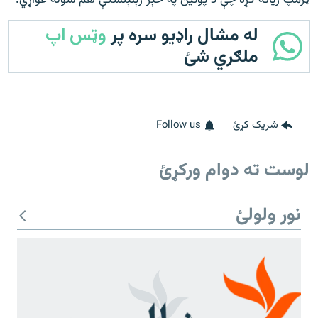
ټرمپ زیاته کړه چې د پوتین په څېر زېلېنسکې هم سوله غواړي.
له مشال راډیو سره پر
وټس اپ
ملګري شئ
شریک کړئ
Follow us
لوست ته دوام ورکړئ
نور ولولئ