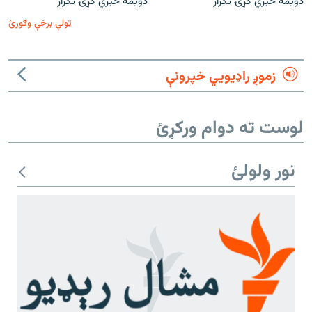
دویمه خبري ګړۍ تکرار
دویمه خبري ګړۍ تکرار
ټولې برخې وګورئ
زموږ راډیويي خپرونې
لوست ته دوام ورکړئ
نور ولولئ