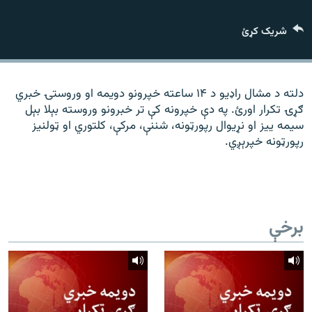
رشئ
۱۴ ساعته راډیويي خپرونې
شریک کړئ
Gandhara
موږ وڅارئ
دلته د مشال راډیو د ۱۴ ساعته خپرونو دویمه او وروستۍ خبري
ګړۍ تکرار اورئ. په دې خپرونه کې تر خبرونو وروسته بېلا بېل
سیمه ییز او نړیوال رپورټونه، شننې، مرکې، کلتوري او ټولنیز
رپورټونه خپرېږي.
د ازادې اروپا راډیو ټولې ووبپاڼې
برخې