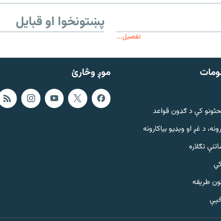
پښتونخوا او قبایل
تفصیل...
ومات
موږ وڅارئ
حثونو کې د ګډون قواعد
ونه، د غږ او ویډیو بیاکارونه
تنې تګلاره
کي
ټون طریقه
څپې