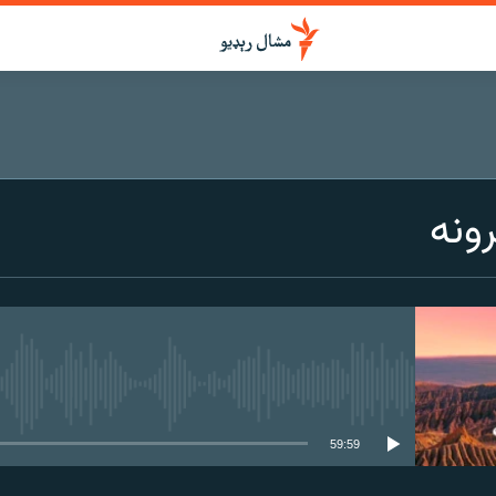
ونه
هېڅ میډیايي سرچینه اوس نشته
59:59