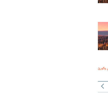
 وګورئ