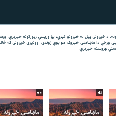
ه. د خپرونې پیل له خبرونو کېږي، بیا ورپسې رپورټونه خپرېږي. ورس
ینې ورځې دا ماښامنۍ خپرونه مو یوې ژوندۍ اوونیزې خپرونې ته ځان
ستي وروسته خپرېږي.