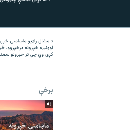
۱۴ ساعته راډیويي خپرونې
رشئ
د مشال راډیو ماښامنۍ خپرون
اوونیزه خپرونه درخپروو. ځ
کړې وي چې تر خبرونو سمد
برخې