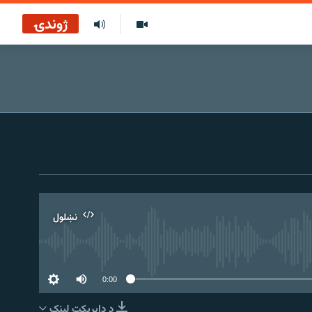
ژوندۍ
نښلول
0:00
د ډاېرېکټ لېنک