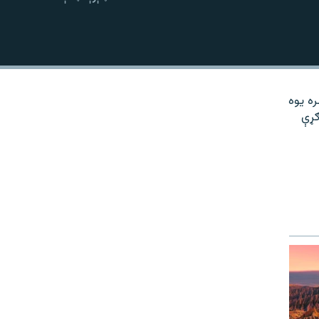
نښلول
ره یوه
ګړې