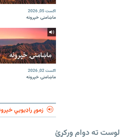
اګست 05, 2026
ماښامنۍ خپرونه
اګست 02, 2026
ماښامنۍ خپرونه
زموږ راډیويي خپرون
لوست ته دوام ورکړئ