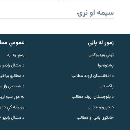
سیمه او نړۍ
زموږ له پاڼې
عمومي معل
ټولې ویډیوګانې
زموږ په اړه
پښتونخوا
د مشال راډيو ب
د افغانستان اړوند مطالب
د مطالبو بیاخپر
پاکستان
د شخصي راز سا
د بلوچستان اړوند مطالب
له موږ سره اړی
د خپرونو جدول
ووبپاڼه کې د ل
Gandhara
ځانګړې پاڼې او مطالب
د مشال راډیو 
موږ وڅارئ