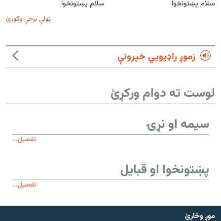
سلام پښتونخوا
سلام پښتونخوا
ټولې برخې وګورئ
زموږ راډیويي خپرونې
لوست ته دوام ورکړئ
سیمه او نړۍ
تفصیل...
پښتونخوا او قبایل
تفصیل...
موږ وڅارئ