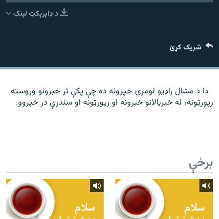
رشئ
۱۴ ساعته راډیويي خپرونې
د ډاېرېکټ لېنک
Gandhara
شریک کړئ
موږ وڅارئ
دا د مشال راډیو لومړۍ خپرونه ده چې پکې تر خبرونو وروسته
رپورټونه، له خبریالانو خبرونه او رپورټونه او سندرې در خپروو.
د ازادې اروپا راډیو ټولې ووبپاڼې
برخې