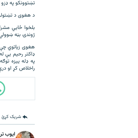
تښتوونکو په ډزو 
د هغوی د تښتولو 
بلخوا ځايي مشرا
ژوندۍ بڼه ښوولې
هغوی زياتوي چې ب
ډاکتر رحيم يې ل
په ډله ييزه توګه
راخلاص کړ او درې
شریک کړئ
ایوب تر