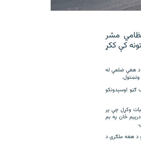
تظامي مشر
ونه کې ککړ
و د هغې ضلعې له
 وتښتول.
ب ګڼو اوسېدونکو
یات وکړل چې پر
رېیم ځان په بم
.
و د هغه ملګری د