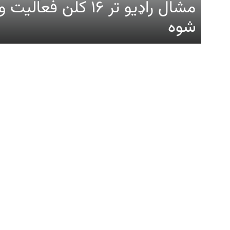
مشال راډیو تر ۱۶ کلن ف
شوه
د ازادې اروپا راډیو ټولې ووبپاڼې
زموږ له پاڼې
عمومي معل
ټولې ویډیوګانې
زموږ په اړه
پښتونخوا
د مشال راډيو ب
د افغانستان اړوند مطالب
د مطالبو بیاخپر
پاکستان
د شخصي راز سا
د بلوچستان اړوند مطالب
له موږ سره اړی
د خپرونو جدول
ووبپاڼه کې د ل
ځانګړې پاڼې او مطالب
د مشال راډیو 