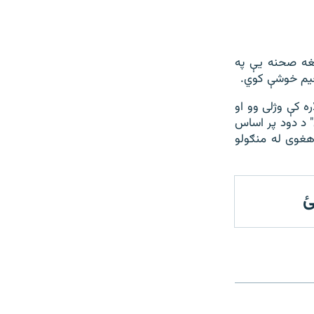
ه صحنه يې په
حيم خوشې کوي.
ه کې وژلی وو او
 د دود پر اساس
 هغوی له منګولو
ئ