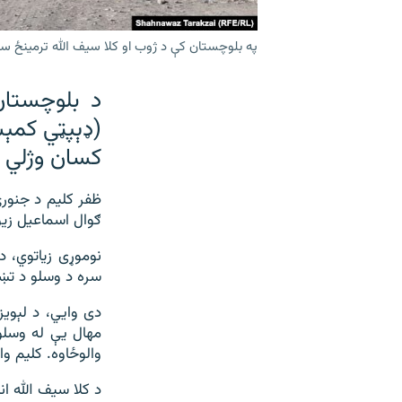
په بلوچستان کې د ژوب او کلا سيف الله ترمينځ سړک
د بلوچستان
(ډېپټي کمېش
کسان وژلي 
ظفر کلیم د جنورۍ
ګوال اسماعیل زی
نوموړی زياتوي، د
سره د وسلو د تښ
دی وايي، د لېوی
مهال یې له وسلو
والوځاوه. کلیم و
د کلا سیف الله ا