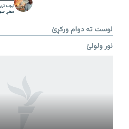
ایوب تری
هغې صوبې
لوست ته دوام ورکړئ
نور ولولئ
Gandhara
موږ وڅارئ