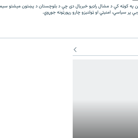
ن په کوټه کې د مشال راډیو خبریال دی چې د بلوچستان د پښتون مېشتو سیم
 پر سیاسي، امنیتي او ټولنیزو چارو رپورټونه جوړوي.