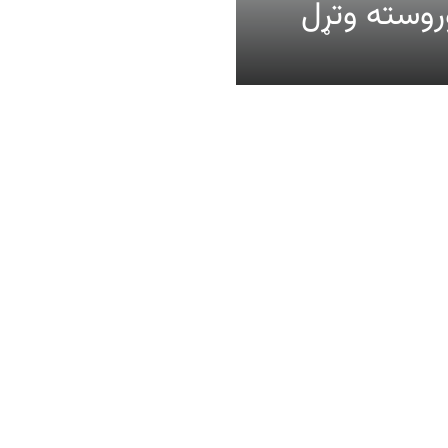
عالیت وروسته وتړل
ومات
موږ وڅارئ
حثونو کې د ګډون قواعد
ونه، د غږ او ویډیو بیاکارونه
تنې تګلاره
کي
ټون طریقه
څپې