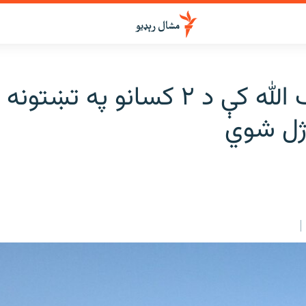
کلا سيف الله کې د ۲ کسانو په تښ
ژل شوي