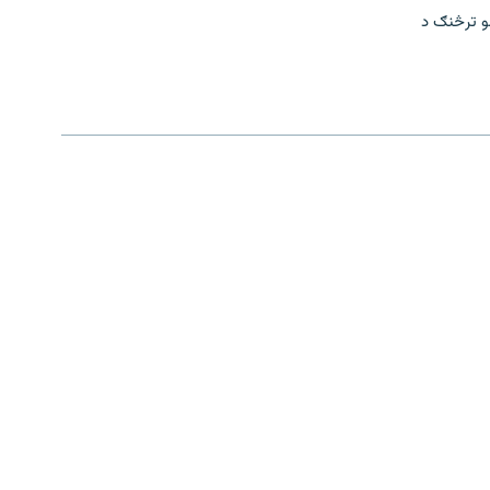
و ترڅنګ د