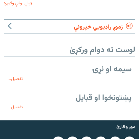
ټولې برخې وګورئ
زموږ راډیويي خپرونې
لوست ته دوام ورکړئ
سیمه او نړۍ
تفصیل...
پښتونخوا او قبایل
تفصیل...
موږ وڅارئ