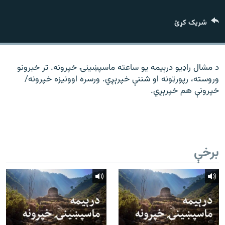
رشئ
۱۴ ساعته راډیويي خپرونې
شریک کړئ
Gandhara
موږ وڅارئ
د مشال راډیو درېیمه یو ساعته ماسپښینۍ خپرونه. تر خبرونو
وروسته، رپورټونه او شننې خپرېږي. ورسره اوونیزه خپرونه/
خپرونې هم خپرېږي.
د ازادې اروپا راډیو ټولې ووبپاڼې
برخې