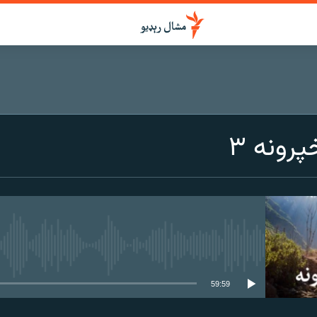
رونه ۳
هېڅ میډیايي سرچینه اوس نشته
59:59