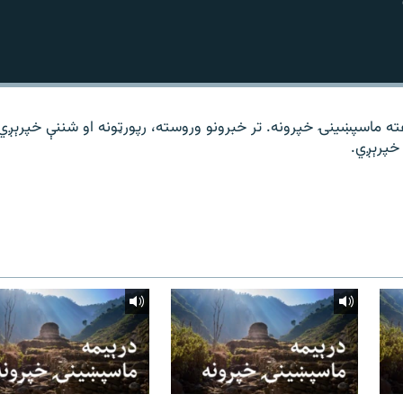
ته ماسپښینۍ خپرونه. تر خبرونو وروسته، رپورټونه او شننې خپرېږي
خپرېږي.