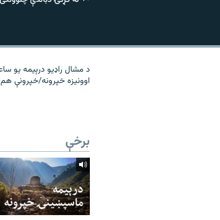
۱۴ ساعته راډیويي خپرونې
رشئ
د مشال راډیو درېیمه یو ساع
اوونیزه خپرونه/خپرونې هم 
برخې