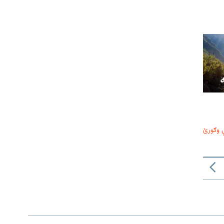
 وګورئ