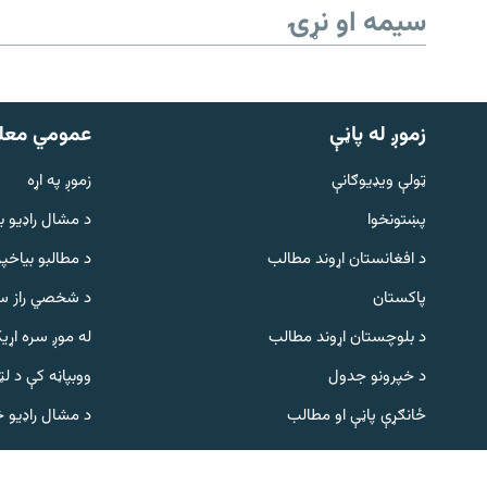
سیمه او نړۍ
زموږ له پاڼې
عمومي معل
ټولې ویډیوګانې
زموږ په اړه
پښتونخوا
د مشال راډيو ب
Gandhara
د افغانستان اړوند مطالب
د مطالبو بیاخپر
پاکستان
د شخصي راز سا
موږ وڅارئ
د بلوچستان اړوند مطالب
له موږ سره اړی
د خپرونو جدول
ووبپاڼه کې د ل
د ازادې اروپا راډیو ټولې ووبپاڼې
ځانګړې پاڼې او مطالب
د مشال راډیو 