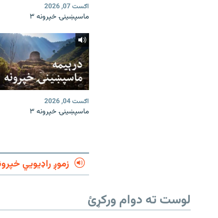
اګست 07, 2026
ماسپښینۍ خپرونه ۳
اګست 04, 2026
ماسپښینۍ خپرونه ۳
زموږ راډیويي خپرون
لوست ته دوام ورکړئ