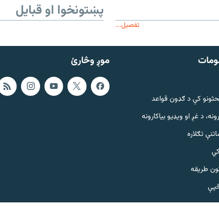
پښتونخوا او قبایل
تفصیل...
ومات
موږ وڅارئ
حثونو کې د ګډون قواعد
ونه، د غږ او ویډیو بیاکارونه
تنې تګلاره
کي
ټون طریقه
څپې