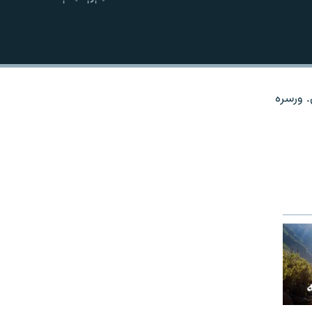
نښلول
. ورسره