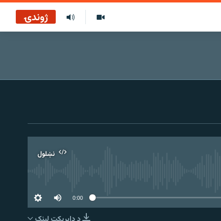
ژوندۍ
نښلول
0:00
د ډاېرېکټ لېنک