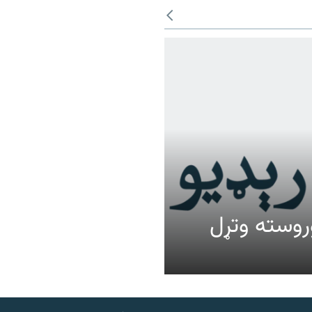
عالیت وروسته وتړل