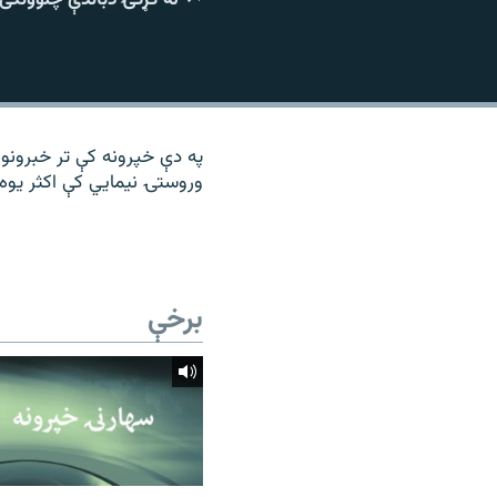
۱۴ ساعته راډیويي خپرونې
رشئ
په دې خپرونه کې تر خبرونو 
وروستۍ نیمايي کې اکثر یوه 
برخې