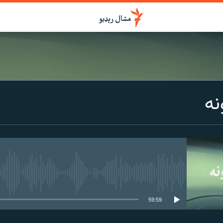
درواخلئ
نه
ګډ یې کړئ یا واخلئ
هېڅ میډیايي سرچینه اوس نشته
59:59