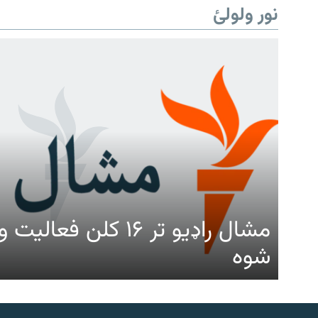
نور ولولئ
مشال راډیو تر ۱۶ کلن ف
شوه