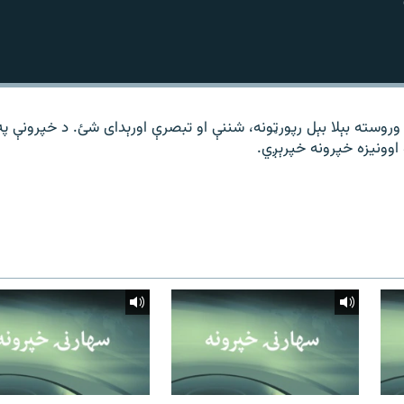
وروسته بېلا بېل رپورټونه، شننې او تبصرې اورېدای شئ. د خپرونې په
اوونیزه خپرونه خپرېږي.