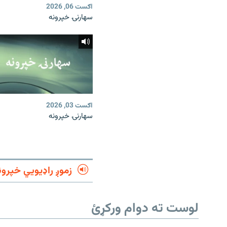
اګست 06, 2026
سهارنۍ خپرونه
اګست 03, 2026
سهارنۍ خپرونه
زموږ راډیويي خپرون
لوست ته دوام ورکړئ