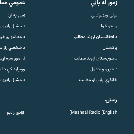
زموږ له پاڼې
عمومي معل
ټولې ویډیوګانې
زموږ په اړه
پښتونخوا
د مشال راډيو ب
د افغانستان اړوند مطالب
د مطالبو بیاخپر
پاکستان
د شخصي راز سا
د بلوچستان اړوند مطالب
له موږ سره اړی
د خپرونو جدول
ووبپاڼه کې د ل
Gandhara
ځانګړې پاڼې او مطالب
د مشال راډیو 
موږ وڅارئ
رسنۍ
Mashaal Radio (English)
ازادي راډیو
د ازادې اروپا راډیو ټولې ووبپاڼې