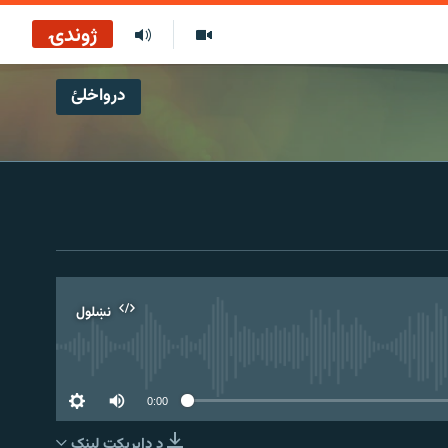
ژوندۍ
درواخلئ
نښلول
0:00
د ډاېرېکټ لېنک