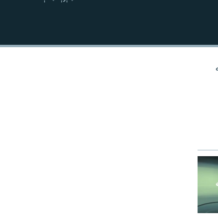
نښلول