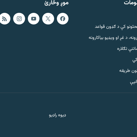
ومات
موږ وڅارئ
حثونو کې د ګډون قواعد
ونه، د غږ او ویډیو بیاکارونه
تنې تګلاره
کي
ټون طریقه
څپې
ډیوه راډیو