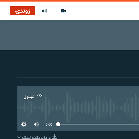
ژوندۍ
نښلول
0:00
د ډاېرېکټ لېنک