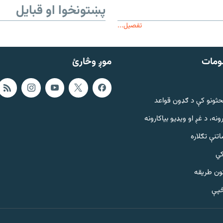
پښتونخوا او قبایل
تفصیل...
ومات
موږ وڅارئ
حثونو کې د ګډون قواعد
ونه، د غږ او ویډیو بیاکارونه
تنې تګلاره
کي
ټون طریقه
څپې