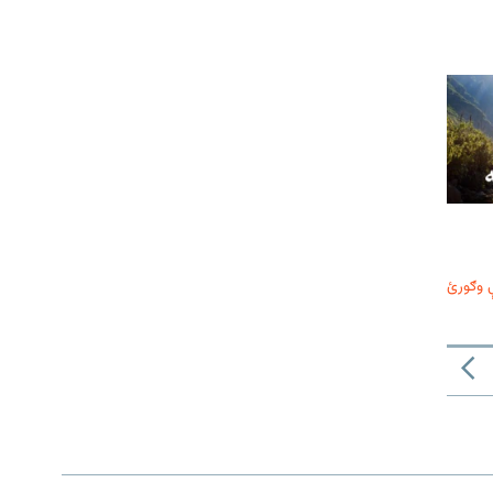
 وګورئ