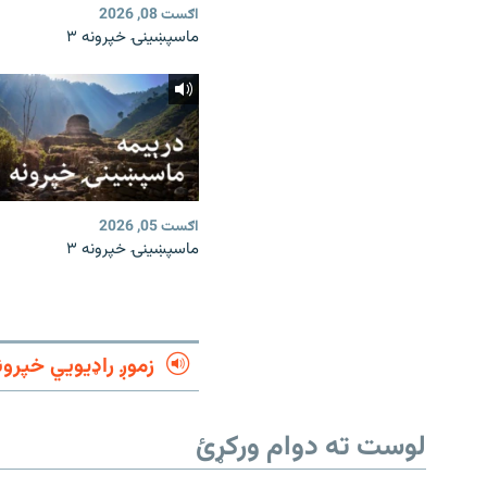
اګست 08, 2026
ماسپښینۍ خپرونه ۳
اګست 05, 2026
ماسپښینۍ خپرونه ۳
زموږ راډیويي خپرون
لوست ته دوام ورکړئ