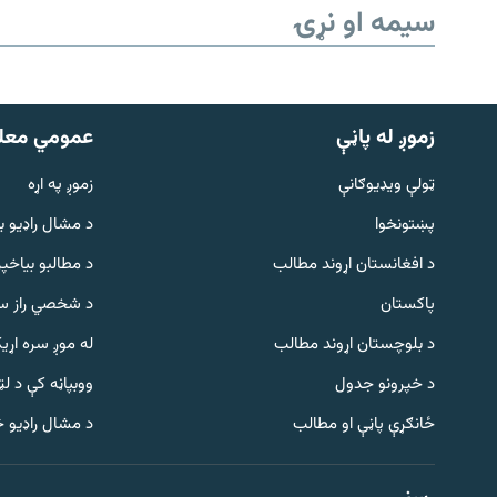
سیمه او نړۍ
زموږ له پاڼې
عمومي معل
ټولې ویډیوګانې
زموږ په اړه
پښتونخوا
د مشال راډيو ب
د افغانستان اړوند مطالب
د مطالبو بیاخپر
پاکستان
د شخصي راز سا
د بلوچستان اړوند مطالب
له موږ سره اړی
د خپرونو جدول
ووبپاڼه کې د ل
Gandhara
ځانګړې پاڼې او مطالب
د مشال راډیو 
موږ وڅارئ