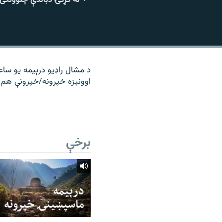
۱۴ ساعته راډیويي خپرونې
رشئ
د مشال راډیو درېیمه یو ساع
اوونیزه خپرونه/خپرونې هم 
برخې