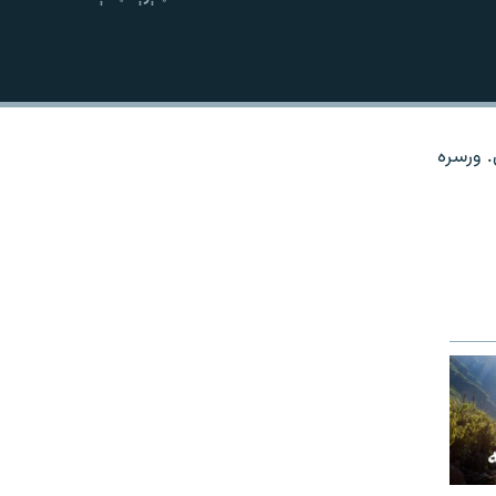
نښلول
. ورسره