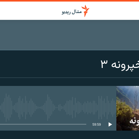
رونه ۳
هېڅ میډیايي سرچینه اوس نشته
59:59