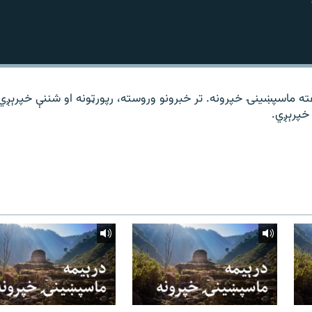
ته ماسپښینۍ خپرونه. تر خبرونو وروسته، رپورټونه او شننې خپرېږي
خپرېږي.