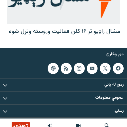
مشال راډیو تر ۱۶ کلن فعالیت وروسته وتړل شوه
موږ وڅارئ
زموږ له پاڼې
عمومي معلومات
رسنۍ
ژوندۍ
د دې ووبپاڼې د ټولو مطالبو حقوق له مشال راډیو سره خوندي دي