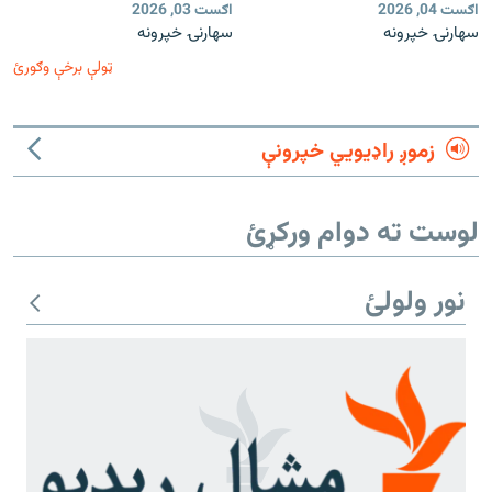
اګست 04, 2026
اګست 03, 2026
سهارنۍ خپرونه
سهارنۍ خپرونه
ټولې برخې وګورئ
زموږ راډیويي خپرونې
لوست ته دوام ورکړئ
نور ولولئ