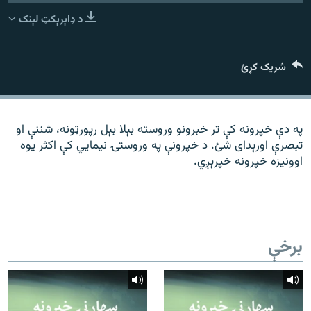
رشئ
۱۴ ساعته راډیويي خپرونې
د ډاېرېکټ لېنک
Gandhara
شریک کړئ
موږ وڅارئ
په دې خپرونه کې تر خبرونو وروسته بېلا بېل رپورټونه، شننې او
تبصرې اورېدای شئ. د خپرونې په وروستۍ نیمايي کې اکثر یوه
د ازادې اروپا راډیو ټولې ووبپاڼې
اوونیزه خپرونه خپرېږي.
برخې