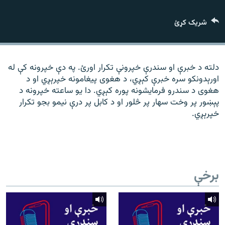
رشئ
۱۴ ساعته راډیويي خپرونې
شریک کړئ
Gandhara
موږ وڅارئ
دلته د خبرې او سندرې خپرونې تکرار اورئ. په دې خپرونه کې له
اورېدونکو سره خبرې کېږي، د هغوی پیغامونه خپرېږي او د
هغوی د سندرو فرمایشونه پوره کېږي. دا یو ساعته خپرونه د
پېښور پر وخت سهار پر څلور او د کابل پر درې نیمو بجو تکرار
د ازادې اروپا راډیو ټولې ووبپاڼې
خپرېږي.
برخې