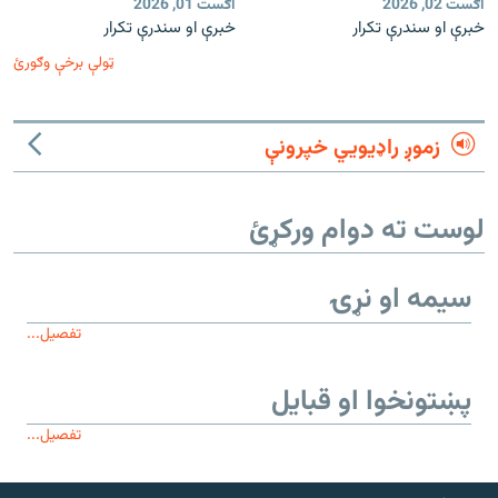
اګست 02, 2026
اګست 01, 2026
خبرې او سندرې تکرار
خبرې او سندرې تکرار
ټولې برخې وګورئ
زموږ راډیويي خپرونې
لوست ته دوام ورکړئ
سیمه او نړۍ
تفصیل...
پښتونخوا او قبایل
تفصیل...