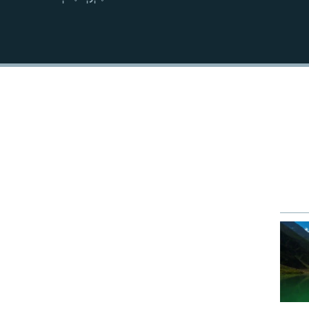
نښلول