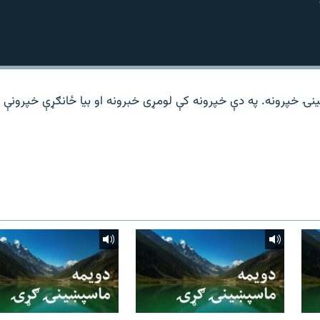
نۍ خپرونه. په دې خپرونه کې لومړی خبرونه او بیا ځانګړې خپرونې