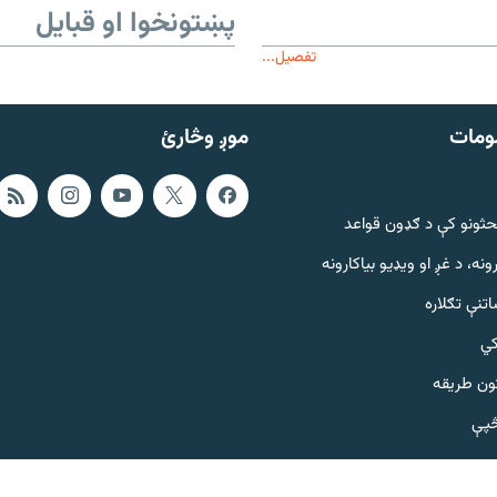
پښتونخوا او قبایل
تفصیل...
ومات
موږ وڅارئ
حثونو کې د ګډون قواعد
ونه، د غږ او ویډیو بیاکارونه
تنې تګلاره
کي
ټون طریقه
څپې