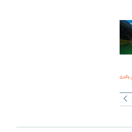
 وګورئ