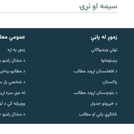
سیمه او نړۍ
زموږ له پاڼې
عمومي معل
ټولې ویډیوګانې
زموږ په اړه
پښتونخوا
د مشال راډيو ب
Gandhara
د افغانستان اړوند مطالب
د مطالبو بیاخپر
پاکستان
د شخصي راز سا
موږ وڅارئ
د بلوچستان اړوند مطالب
له موږ سره اړی
د خپرونو جدول
ووبپاڼه کې د ل
د ازادې اروپا راډیو ټولې ووبپاڼې
ځانګړې پاڼې او مطالب
د مشال راډیو 