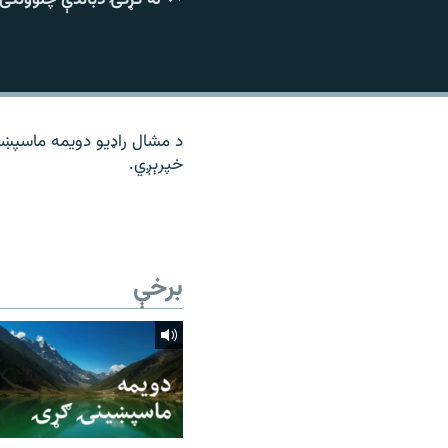
۱۴ ساعته راډیويي خپرونې
رشئ
د مشال راډیو دویمه ماسپښی
خپرېږي.
برخې