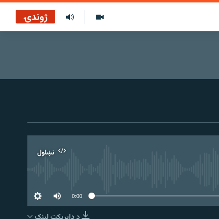
ژوندۍ
نښلول
0:00
د ډاېرېکټ لېنک