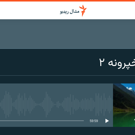
رونه ۲
هېڅ میډیايي سرچینه اوس نشته
59:59