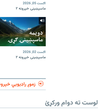
اګست 05, 2026
ماسپښينۍ خپرونه ۲
اګست 02, 2026
ماسپښينۍ خپرونه ۲
زموږ راډیويي خپرون
لوست ته دوام ورکړئ