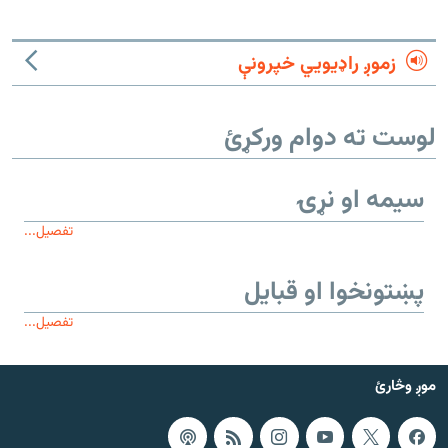
زموږ راډیويي خپرونې
لوست ته دوام ورکړئ
سیمه او نړۍ
تفصیل...
پښتونخوا او قبایل
تفصیل...
موږ وڅارئ