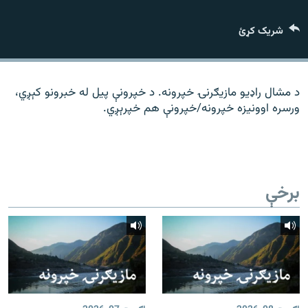
رشئ
۱۴ ساعته راډیويي خپرونې
شریک کړئ
Gandhara
موږ وڅارئ
د مشال راډیو مازیګرنۍ خپرونه. د خپرونې پیل له خبرونو کېږي،
ورسره اوونیزه خپرونه/خپرونې هم خپرېږي.
د ازادې اروپا راډیو ټولې ووبپاڼې
برخې