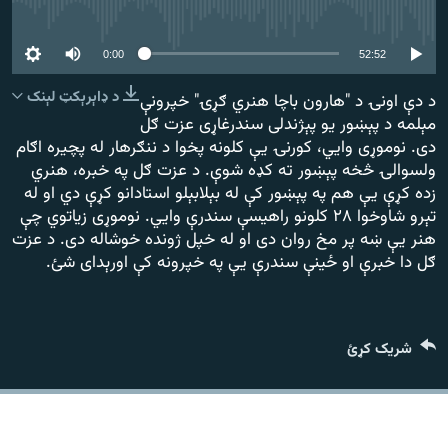
رشئ
هېڅ میډیايي سرچینه اوس نشته
۱۴ ساعته راډیويي خپرونې
0:00
52:52
Gandhara
د ډاېرېکټ لېنک
د دې اونۍ د "هارون باچا هنري ګړۍ" خپرونې
مېلمه د پېښور يو پېژندلی سندرغاړی عزت ګل
موږ وڅارئ
دی. نوموړی وايي، کورنۍ يې کلونه پخوا د ننګرهار له پچيره اګام
ولسوالۍ څخه پېښور ته کډه شوې. د عزت ګل په خبره، هنري
زده کړې يې هم په پېښور کې له بېلابېلو استادانو کړې دي او له
تېرو شاوخوا ۲۸ کلونو راهيسې سندرې وايي. نوموړی زياتوي چې
د ازادې اروپا راډیو ټولې ووبپاڼې
هنر يې ښه پر مخ روان دی او له خپل ژونده خوشاله دی. د عزت
ګل دا خبرې او ځينې سندرې يې په خپرونه کې اورېدای شئ.
شریک کړئ