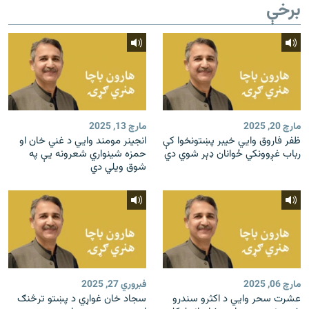
برخې
مارچ 20, 2025
مارچ 13, 2025
ظفر فاروق وايي خيبر پښتونخوا کې
انجینر مومند وايي د غني خان او
رباب غږوونکي ځوانان ډېر شوي دي
حمزه شينواري شعرونه يې په
شوق ويلي دي
مارچ 06, 2025
فبروري 27, 2025
عشرت سحر وايي د اکثرو سندرو
سجاد خان غواړي د پښتو ترڅنګ