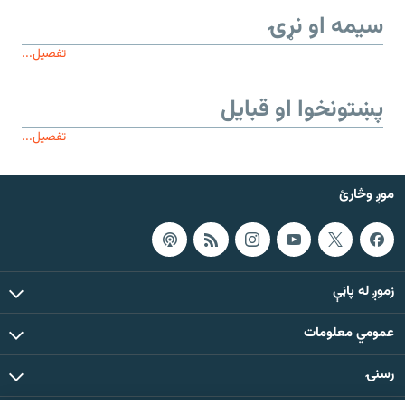
سیمه او نړۍ
تفصیل...
پښتونخوا او قبایل
تفصیل...
موږ وڅارئ
زموږ له پاڼې
عمومي معلومات
رسنۍ