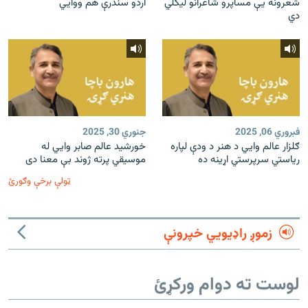
شعرونه یې مساپرو شاعرانو لیکلي
اردو سندرې هم ووايي
دي
فبروري 06, 2025
جنوري 30, 2025
ګلزار عالم وايي د هنر د ودې لپاره
خورشيد عالم صابر وايي له
رياستي سرپرستي اړينه ده
موسيقي پرته ژوند بې معنا دی
ټولې برخې وګورئ
زموږ راډیويي خپرونې
لوست ته دوام ورکړئ