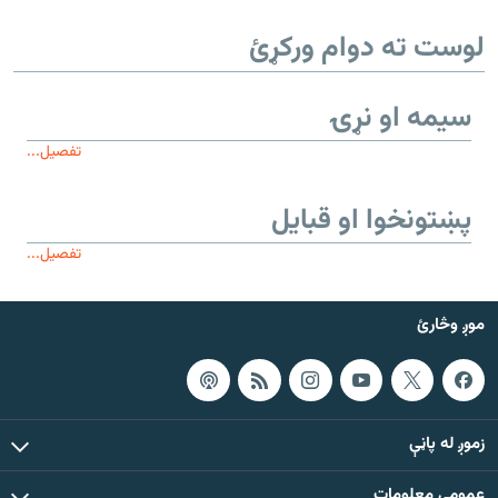
لوست ته دوام ورکړئ
سیمه او نړۍ
تفصیل...
پښتونخوا او قبایل
تفصیل...
موږ وڅارئ
زموږ له پاڼې
عمومي معلومات