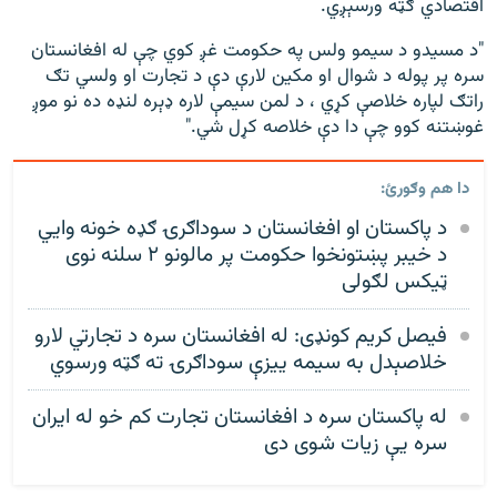
اقتصادي ګټه ورسېږي.
"د مسیدو د سیمو ولس په حکومت غږ کوي چې له افغانستان
سره پر پوله د شوال او مکين لارې دې د تجارت او ولسي تګ
راتګ لپاره خلاصې کړي ، د لمن سیمې لاره ډېره لنډه ده نو موږ
غوښتنه کوو چې دا دې خلاصه کړل شي."
دا هم وګورئ:
د پاکستان او افغانستان د سوداګرۍ ګډه خونه وايي
د خیبر پښتونخوا حکومت پر مالونو ۲ سلنه نوی
ټیکس لګولی
فیصل کريم کونډی: له افغانستان سره د تجارتي لارو
خلاصېدل به سيمه ييزې سوداګرۍ ته ګټه ورسوي
له پاکستان سره د افغانستان تجارت کم خو له ایران
سره یې زیات شوی دی