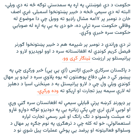
حکومت د دې غوښتنې په اړه په سمدستي توګه څه نه دې ويلي،
البته له دې سيمې څخه د خیبر پښتونخوا اسمبلۍ غړي اصف
خان د نومبر پر ۱۷مه مشال راډيو ته وويل چې دا موضوع له
وفاقي حکومت سره تړلې ده، خو دی به يې په اړه له صوبايي
حکومت سره خبرې وکړي.
تر دې وړاندې د نومبر پر شپږمه هم د خیبر پښتونخوا ګورنر
فیصل کریم کونډي له افغانستانه سره د اوو لوېدیزو لارو د
پرانیستلو پر ارزښت
ټینګار کړی وو.
د پاکستان سرکاري خبري اژانس (اې پي پي) خبر ورکړی چې په
پیښور کې د ملي دفاع پوهنتون له يوه پلاوې سره د لیدو پر مهال
کونډي ويلي ول چې د لارو پرانيستل به د مينځنۍ اسیا د دهلېز
له لارې سیمه ییز تجارت او اړیکو ته
وده ورکړي.
پر ډېورنډ کرښه پرتې قبايلي سيمې له افغانستان سره ګڼې وړې
او لويې لارې لري چې پکې زیاتره يې په دوديزو توګه دواړو غاړو
ته مېشت ولسونو د تګ راتګ او غير رسمي تجارت لپاره
استعمالولې، خو له کله چې د ترهګرۍ په نوم جګړه پر مهال د
وسلوالو فعالیتونه او پرضد يې پوځي عملیات پیل شوي نو د