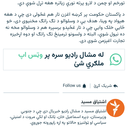
تورخم او چمن د لارو پرته نورې زیاتره هغه تړل شوې دي.
د پاکستان حکومت پر کرښه اغزن تار هم غځولی دی چې د هغه
هېواد په وینا، هدف يې د وسلوالو د تګ راتګ مخنيوی دی، خو
ځايي خلک وايي چې د تار غځېدو برسېره هم د وسلوالو مخه نه
ده نيول شوې، البته د ولسونو ترمینځ تګ راتګ او دوه اړخيزه
تجارت اغېزمن شوی دی.
له مشال راډیو سره پر
وټس اپ
ملګري شئ
شریک کړئ
Follow us
اشتیاق مسید
اشتیاق مسید د مشال راډیو خبریال دی چې د جنوبي
وزیرستان، ډېره اسماعیل خان، ټانک او لکي مروت د امنیتي،
سیاسي او ټولنیزو حالاتو په اړه راپورونه جوړوي.