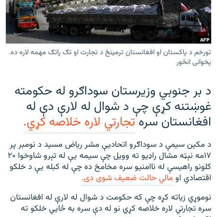
رشئ
۱۴ ساعته راډیويي خپرونې
Gandhara
تورخم د پاکستان او افغانستان ترمینځ د تجارت او تګ راتګ مهمه لاره ده.
موږ وڅارئ
پخوانی انځور
د بر جنوبي وزیرستان سوداګرو له حکومته
غوښتنه کړې چې د شوال له لارې دې له
د ازادې اروپا راډیو ټولې ووبپاڼې
افغانستان سره
تجارتي لاره خلاصه کړي.
د مکین سيمې د سوداګرو اتحاديې مشر ریاض مسيد د نومبر پر
۱۷مه نېټه مشال راډیو ته وویل چې سيمه يې له تېرو شاوخوا ۲۰
کلونو راهيسې له ناامنیو سره مخامخ ده چې له کبله يې د خلکو
اقتصادي او
مالي حالت ضعیف شوی دی.
نوموړي زیاته کړه چې که حکومت د شوال له لارې له افغانستان
سره تجارتي لاره خلاصه کړي نو له دې سره به ځايي خلکو ته