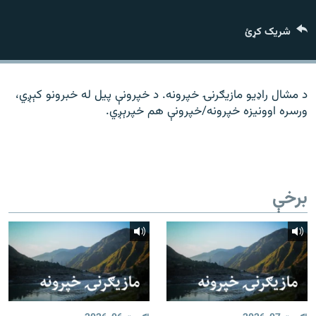
رشئ
۱۴ ساعته راډیويي خپرونې
شریک کړئ
Gandhara
موږ وڅارئ
د مشال راډیو مازیګرنۍ خپرونه. د خپرونې پیل له خبرونو کېږي،
ورسره اوونیزه خپرونه/خپرونې هم خپرېږي.
د ازادې اروپا راډیو ټولې ووبپاڼې
برخې