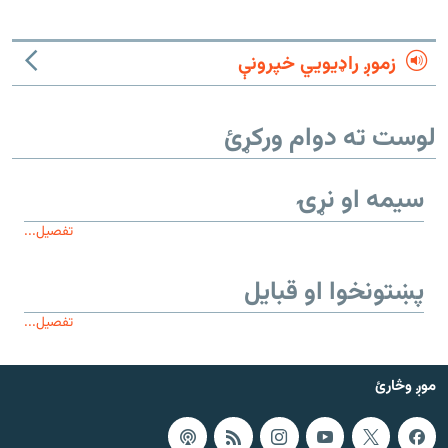
زموږ راډیويي خپرونې
لوست ته دوام ورکړئ
سیمه او نړۍ
تفصیل...
پښتونخوا او قبایل
تفصیل...
موږ وڅارئ